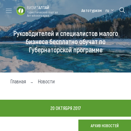
ВИЗИТ
АЛТАЙ
Автотуризм
ru
Туристический портал
Алтайского края
Руководителей и специалистов малого
Форум VISIT
Цветение
Медицинский
Алтайская
ALTAI
маральника
форум
зимовка
бизнеса бесплатно обучат по
Губернаторской программе
Туры
Где побывать
Чем заняться
Главная
Новости
Где остановиться
Где поесть
20 ОКТЯБРЯ 2017
Карта
АРХИВ НОВОСТЕЙ
Новости