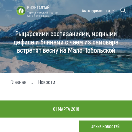
ВИЗИТ
АЛТАЙ
Автотуризм
ru
Туристический портал
Алтайского края
Рыцарскими состязаниями, модными
Форум VISIT
Цветение
Медицинский
Алтайская
ALTAI
маральника
форум
зимовка
дефиле и блинами с чаем из самовара
встретят весну на Мало-Тобольской
Туры
Где побывать
Чем заняться
Главная
Новости
Где остановиться
Где поесть
01 МАРТА 2018
Карта
АРХИВ НОВОСТЕЙ
Новости