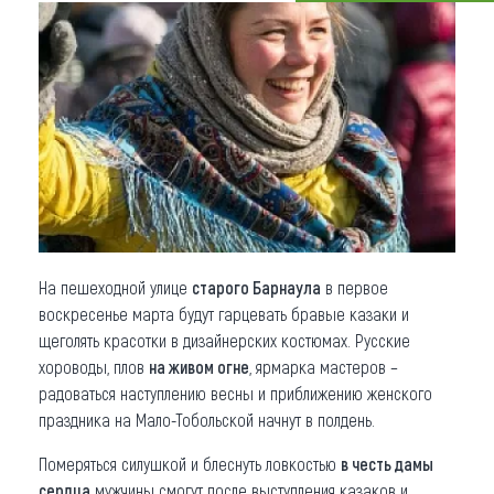
Что привезти (сувениры)
О регионе
Коллекция впечатлений
Другие рубрики
На пешеходной улице
старого Барнаула
в первое
воскресенье марта будут гарцевать бравые казаки и
щеголять красотки в дизайнерских костюмах. Русские
хороводы, плов
на живом огне
, ярмарка мастеров –
радоваться наступлению весны и приближению женского
праздника на Мало-Тобольской начнут в полдень.
Померяться силушкой и блеснуть ловкостью
в честь дамы
сердца
мужчины смогут после выступления казаков и