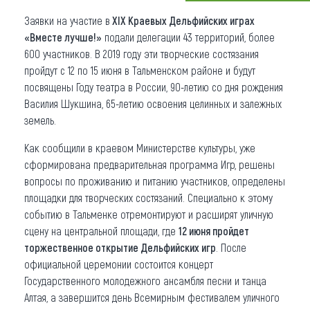
Заявки на участие в
ХIХ Краевых Дельфийских играх
Что привезти (сувениры)
«Вместе лучше!»
подали делегации 43 территорий, более
О регионе
600 участников. В 2019 году эти творческие состязания
пройдут с 12 по 15 июня в Тальменском районе и будут
Коллекция впечатлений
посвящены Году театра в России, 90-летию со дня рождения
Василия Шукшина, 65-летию освоения целинных и залежных
Другие рубрики
земель.
Как сообщили в краевом Министерстве культуры, уже
сформирована предварительная программа Игр, решены
вопросы по проживанию и питанию участников, определены
площадки для творческих состязаний. Специально к этому
событию в Тальменке отремонтируют и расширят уличную
сцену на центральной площади, где
12 июня пройдет
торжественное открытие Дельфийских игр
. После
официальной церемонии состоится концерт
Государственного молодежного ансамбля песни и танца
Алтая, а завершится день Всемирным фестивалем уличного