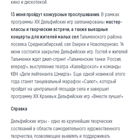
кино и дискотекой.
13 июня пройдут конкурсные прослушивания.
В рамках
программы ХIХ Дельфийских игр запланированы
мастер-
классы и творческие встречи, а также выездные
концерты для жителей малых сел
Тальменского района:
поселка Среднесибирский, сел Озерки и Новоперуново. 14
июня состоится закрытие Дельфийских игр. Гостей и жителей
Тальменки ждет джип-спринт «Тальменские танки. Россия,
вперед!», выступление театра «Калейдоскоп» и команды
КВН «Дети лейтенанта Шмидта». Еще одной новинкой этого
года станет танцевальный марафон «Салют», который
пройдет на центральной площади села и завершит
программу ХIХ Краевых Дельфийских игр «Вместе лучше!».
Справка
Дельфийские игры - одно из крупнейших творческих
состязаний в области самодеятельного художественного
творчества, позволяющее выявлять и поддерживать