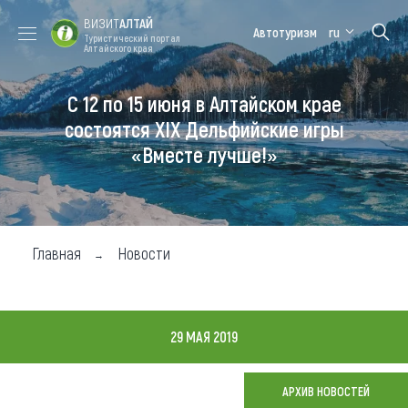
ВИЗИТ
АЛТАЙ
Автотуризм
ru
Туристический портал
Алтайского края
С 12 по 15 июня в Алтайском крае
Форум VISIT
Цветение
Медицинский
Алтайская
ALTAI
маральника
форум
зимовка
состоятся ХIХ Дельфийские игры
«Вместе лучше!»
Туры
Где побывать
Чем заняться
Главная
Новости
Где остановиться
Где поесть
29 МАЯ 2019
Карта
АРХИВ НОВОСТЕЙ
Новости