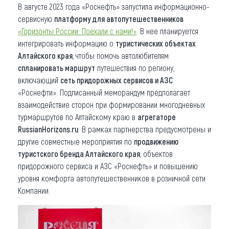
В августе 2023 года «Роснефть» запустила информационно-
сервисную
платформу для автопутешественников
«Горизонты России: Поехали с нами!»
. В нее планируется
интегрировать информацию о
туристических объектах
Алтайского края
, чтобы помочь автолюбителям
спланировать маршрут
путешествия по региону,
включающий
сеть придорожных сервисов и АЗС
«Роснефти». Подписанный меморандум предполагает
взаимодействие сторон при формировании многодневных
турмаршрутов по Алтайскому краю в
агрегаторе
RussianHorizons.ru
. В рамках партнерства предусмотрены и
другие совместные мероприятия по
продвижению
туристского бренда Алтайского края
, объектов
придорожного сервиса и АЗС «Роснефть» и повышению
уровня комфорта автопутешественников в розничной сети
Компании.