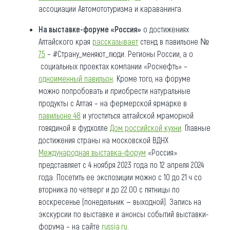
ассоциации Автомототуризма и караванинга.
На выставке-форуме «Россия»
о достижениях
Алтайского края
рассказывает
стенд в павильоне №
75
– #Страну_меняют_люди. Регионы России, а о
социальных проектах компании «Роснефть» –
одноименный павильон
. Кроме того, на форуме
можно попробовать и приобрести натуральные
продукты с Алтая – на фермерской ярмарке в
павильоне 48
и угоститься алтайской мраморной
говядиной в фудхолле
Дом российской кухни
. Главные
достижения страны на московской ВДНХ
Международная выставка-форум
«Россия»
представляет с 4 ноября 2023 года по 12 апреля 2024
года. Посетить ее экспозиции можно с 10 до 21 ч со
вторника по четверг и до 22.00 с пятницы по
воскресенье (понедельник — выходной). Запись на
экскурсии по выставке и анонсы событий выставки-
форума – на сайте
russia.ru
.