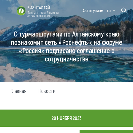
ВИЗИТ
АЛТАЙ
Автотуризм
ru
Туристический портал
Алтайского края
С турмаршрутами по Алтайскому краю
Форум VISIT
Цветение
Медицинский
Алтайская
ALTAI
маральника
форум
зимовка
познакомит сеть «Роснефть»: на форуме
«Россия» подписано соглашение о
Туры
сотрудничестве
Где побывать
Чем заняться
Где остановиться
Главная
Новости
Где поесть
Карта
20 НОЯБРЯ 2023
Новости