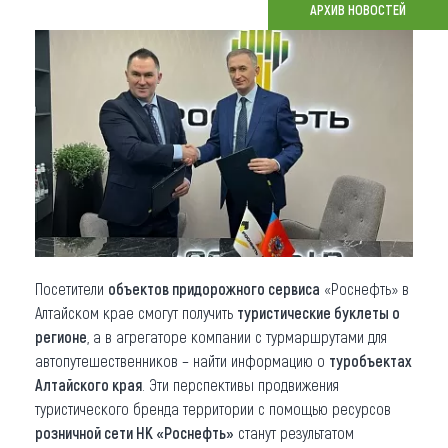
АРХИВ НОВОСТЕЙ
Что привезти (сувениры)
О регионе
Коллекция впечатлений
Другие рубрики
Посетители
объектов придорожного сервиса
«Роснефть» в
Алтайском крае смогут получить
туристические буклеты о
регионе
, а в агрегаторе компании с турмаршрутами для
автопутешественников – найти информацию о
туробъектах
Алтайского края
. Эти перспективы продвижения
туристического бренда территории с помощью ресурсов
розничной сети НК «Роснефть»
станут результатом