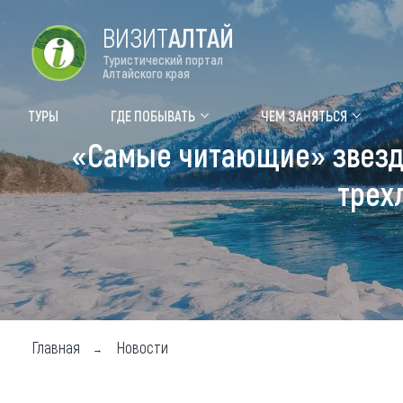
ВИЗИТ
АЛТАЙ
Туристический портал
Алтайского края
Форум VISIT ALTAI
Цвет
ТУРЫ
ГДЕ ПОБЫВАТЬ
ЧЕМ ЗАНЯТЬСЯ
«Самые читающие» звездо
Туры
Где
трех
Объек
Объек
Объек
Топ т
Для м
Главная
Новости