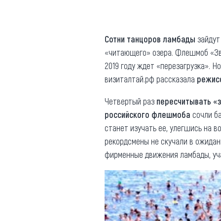
Где поесть
Кар
Нов
Рестораны
Сотни танцоров ламбады
зайдут
«читающего» озера. Флешмоб «Зве
Кафе
Что 
2019 году ждет «перезагрузка». 
Придорожные кафе
визиталтай.рф рассказала
режис
Четвертый раз
пересчитывать «
российского флешмоба
сочли ба
станет изучать ее, улегшись на в
Другие рубрики
рекордсмены не скучали в ожидан
фирменные движения ламбады, уч
О нас
Реестр туроператоров
Алтайского края
Реестр туристических
агентств Алтайского края