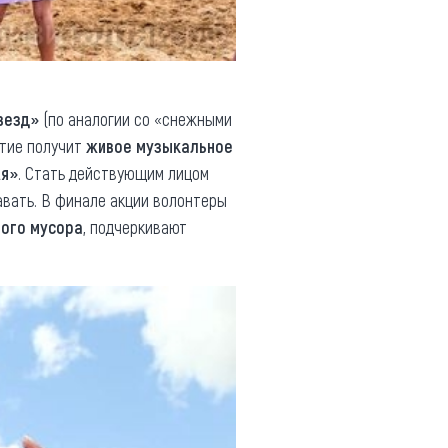
везд»
(по аналогии со «снежными
ытие получит
живое музыкальное
Ая»
. Стать действующим лицом
авать. В финале акции волонтеры
ного мусора
, подчеркивают