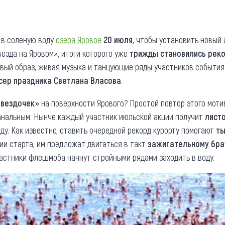
та
О регионе
ости
Общая информация
 в соленую воду
озера Яровое
20 июля
, чтобы установить новый 
зда на Яровом», итоги которого уже
трижды становились реко
Как добраться
привезти (сувениры)
Новый образ, живая музыка и танцующие ряды участников события
Люди, прославившие Ал
сер праздника Светлана Власова
.
Карты и буклеты
звездочек»
на поверхности Ярового? Простой повтор этого мот
нальным. Нынче каждый участник июльской акции получит
лист
оду. Как известно, ставить очередной рекорд курорту помогают
ты
ии старта, им предложат двигаться в такт
зажигательному бра
астники флешмоба начнут стройными рядами заходить в воду.