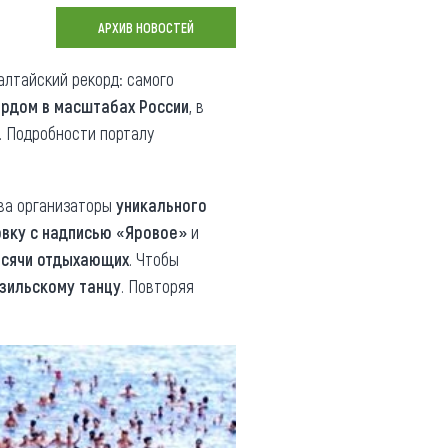
Коллекция впечатлений
АРХИВ НОВОСТЕЙ
Блог путешественника
алтайский рекорд: самого
рдом в масштабах России
, в
Видеогалерея
. Подробности порталу
тай
Фотогалерея
ива организаторы
уникального
овку с надписью «Яровое»
и
сячи отдыхающих
. Чтобы
зильскому танцу
. Повторяя