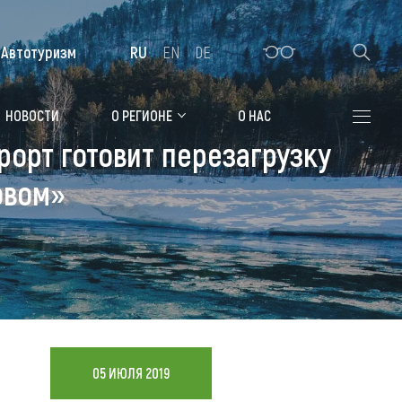
Автотуризм
RU
EN
DE
Алтайская зимовка
НОВОСТИ
О РЕГИОНЕ
О НАС
орт готовит перезагрузку
Где остановиться
овом»
Санатории
Гостиницы, отели
Коттеджи, базы
Сельские усадьбы
Мотели, придорожные отели
05 ИЮЛЯ 2019