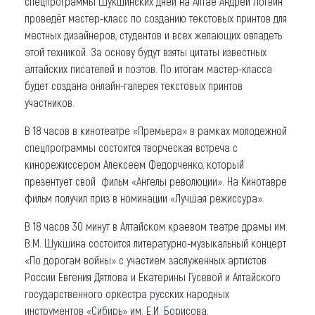
спецпрограммы Шукшинских дней на Алтае Андрей Логвин
проведёт мастер-класс по созданию текстовых принтов для
местных дизайнеров, студентов и всех желающих овладеть
этой техникой. За основу будут взяты цитаты известных
алтайских писателей и поэтов. По итогам мастер-класса
будет создана онлайн-галерея текстовых принтов
участников.
В 18 часов в кинотеатре «Премьера» в рамках молодежной
спецпрограммы состоится творческая встреча с
кинорежиссером Алексеем Федорченко, который
презентует свой фильм «Ангелы революции». На Кинотавре
фильм получил приз в номинации «Лучшая режиссура».
В 18 часов 30 минут в Алтайском краевом театре драмы им.
В.М. Шукшина состоится литературно-музыкальный концерт
«По дорогам войны» с участием заслуженных артистов
России Евгения Дятлова и Екатерины Гусевой и Алтайского
государственного оркестра русских народных
инструментов «Сибирь» им. Е.И. Борисова.