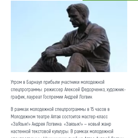
Что привезти (сувениры)
О регионе
Коллекция впечатлений
Другие рубрики
Утром в Барнаул прибыли участники молодежной
спецпрограммы: режиссер Алексей Федорченко, художник-
график, лауреат Госпремии Андрей Логвин.
В рамках молодежной спецпрограммы в 15 часов в
Молодежном театре Алтая состоится мастер-класс
«ЗаЯзык!» Андрея Логвина. «Заязык!» — новый жанр
настенной текстовой культуры. В рамках молодежной