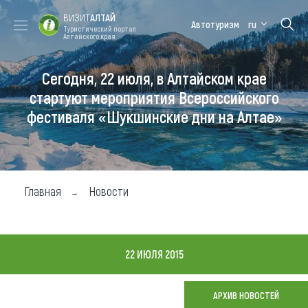
ВИЗИТ
АЛТАЙ
Автотуризм
ru
Туристический портал
Алтайского края
Сегодня, 22 июля, в Алтайском крае
Форум VISIT
Цветение
Медицинский
Алтайская
ALTAI
маральника
форум
зимовка
стартуют мероприятия Всероссийского
фестиваля «Шукшинские дни на Алтае»
Туры
Где побывать
Чем заняться
Главная
Новости
Где остановиться
Где поесть
22 ИЮЛЯ 2015
Карта
АРХИВ НОВОСТЕЙ
Новости