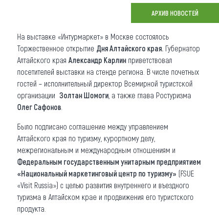
АРХИВ НОВОСТЕЙ
Что привезти (сувениры)
На выставке «Интурмаркет» в Москве состоялось
О регионе
Торжественное открытие
Дня Алтайского края.
Губернатор
Коллекция впечатлений
Алтайского края
Александр Карлин
приветствовал
посетителей выставки на стенде региона. В числе почетных
Другие рубрики
гостей – исполнительный директор Всемирной туристской
организации
Золтан Шомоги
, а также глава Ростуризма
Олег Сафонов
.
Было подписано соглашение между управлением
Алтайского края по туризму, курортному делу,
межрегиональным и международным отношениям и
Федеральным государственным унитарным предприятием
«Национальный маркетинговый центр по туризму»
(FSUE
«Visit Russia») с целью развития внутреннего и въездного
туризма в Алтайском крае и продвижения его туристского
продукта.