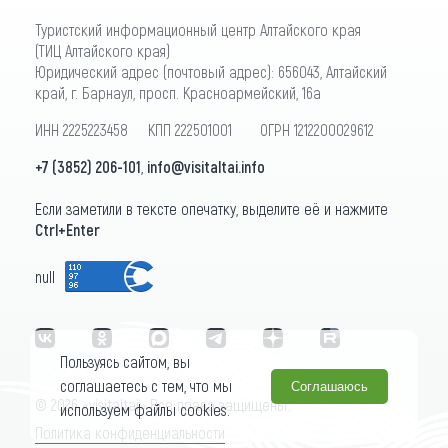
Туристский информационный центр Алтайского края
(ТИЦ Алтайского края)
Юридический адрес (почтовый адрес): 656043, Алтайский
край, г. Барнаул, просп. Красноармейский, 16а
ИНН 2225223458 КПП 222501001 ОГРН 1212200029612
+7 (3852) 206-101
,
info@visitaltai.info
Если заметили в тексте опечатку, выделите её и нажмите
Ctrl+Enter
null
Пользуясь сайтом, вы
соглашаетесь с тем, что мы
Соглашаюсь
© 2026 «visitaltai» Все права защищены.
используем файлы cookies.
Политика конфиденциальности