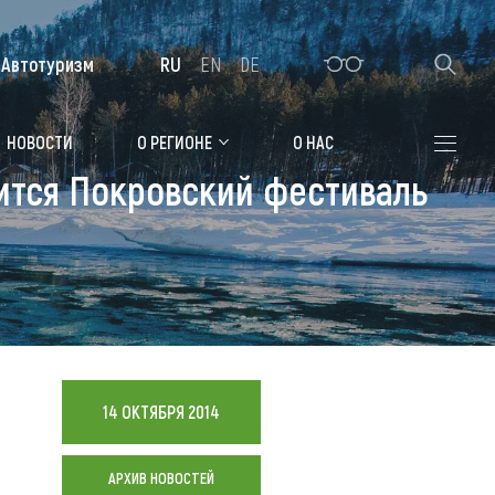
Автотуризм
RU
EN
DE
Алтайская зимовка
НОВОСТИ
О РЕГИОНЕ
О НАС
оится Покровский фестиваль
Где остановиться
Санатории
Гостиницы, отели
Коттеджи, базы
Сельские усадьбы
14 ОКТЯБРЯ 2014
Мотели, придорожные отели
АРХИВ НОВОСТЕЙ