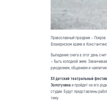
Обращения граждан
Противодействие коррупции
Православный праздник – Покров 
Влахернском храме в Константиноп
Выпадение снега в этот день счи
— быть холодной зиме. Заканчива
рукоделием, общением и чаепитие
XII детский театральный фести
Золотухина
и пройдет на его род
студии. Будут представлены рабо
тему.