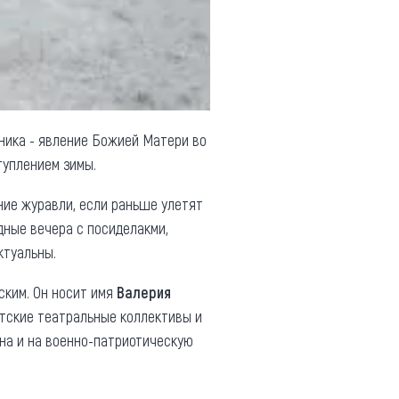
дника - явление Божией Матери во
туплением зимы.
ние журавли, если раньше улетят
дные вечера с посиделакми,
ктуальны.
ским. Он носит имя
Валерия
етские театральные коллективы и
на и на военно-патриотическую