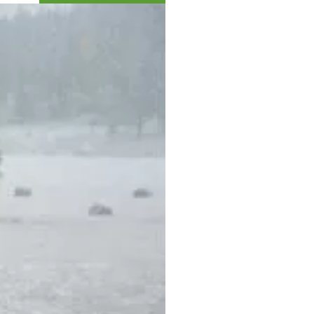
Коллекция впечатлений
Блог путешественника
Видеогалерея
тай
Фотогалерея