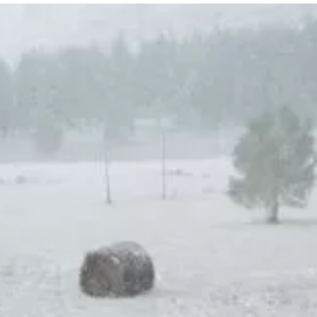
та
О регионе
ости
Общая информация
Как добраться
привезти (сувениры)
Люди, прославившие Ал
Карты и буклеты