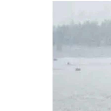
Где поесть
Кар
Нов
Рестораны
Кафе
Что 
Придорожные кафе
Другие рубрики
О нас
Реестр туроператоров
Алтайского края
Реестр туристических
агентств Алтайского края