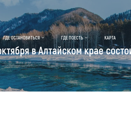
ение маральника
Медицинский форум
ГДЕ ОСТАНОВИТЬСЯ
ГДЕ ПОЕСТЬ
КАРТА
 октября в Алтайском крае сост
 побывать
Чем заняться
ты природы
Календарь событий
ты истории и культуры
Аудиогид
ты развлечений
Мой маршрут
уристических мест
аломобильных граждан