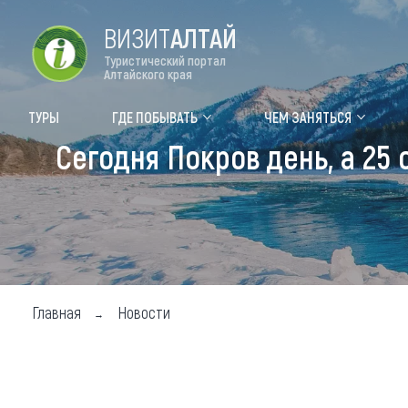
ВИЗИТ
АЛТАЙ
Туристический портал
Алтайского края
Форум VISIT ALTAI
Цвет
ТУРЫ
ГДЕ ПОБЫВАТЬ
ЧЕМ ЗАНЯТЬСЯ
Сегодня Покров день, а 25
Туры
Где
Объек
Объек
Объек
Главная
Новости
Топ т
Для м