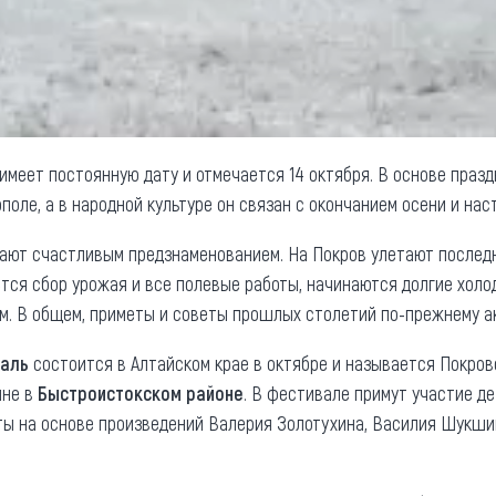
имеет постоянную дату и отмечается 14 октября. В основе праз
оле, а в народной культуре он связан с окончанием осени и нас
тают счастливым предзнаменованием. На Покров улетают послед
ется сбор урожая и все полевые работы, начинаются долгие холо
м. В общем, приметы и советы прошлых столетий по-прежнему а
валь
состоится в Алтайском крае в октябре и называется Покров
ине в
Быстроистокском районе
. В фестивале примут участие д
ты на основе произведений Валерия Золотухина, Василия Шукши