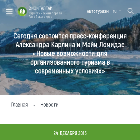
ВИЗИТ
АЛТАЙ
Автотуризм
ru
Туристический портал
Алтайского края
Сегодня состоится пресс-конференция
Форум VISIT
Цветение
Медицинский
Алтайская
ALTAI
маральника
форум
зимовка
Александра Карлина и Майи Ломидзе
«Новые возможности для
Туры
организованного туризма в
Где побывать
современных условиях»
Чем заняться
Где остановиться
Главная
Новости
Где поесть
Карта
24 ДЕКАБРЯ 2015
Новости