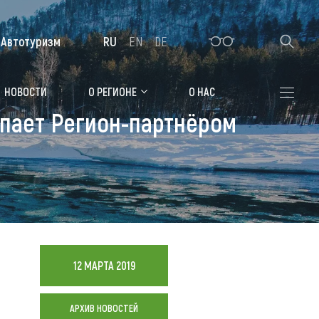
Автотуризм
RU
EN
DE
Алтайская зимовка
НОВОСТИ
О РЕГИОНЕ
О НАС
упает Регион-партнёром
Где остановиться
Санатории
Гостиницы, отели
Коттеджи, базы
Сельские усадьбы
12 МАРТА 2019
Мотели, придорожные отели
АРХИВ НОВОСТЕЙ