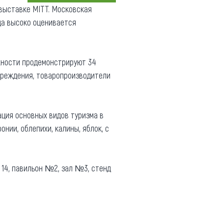
 выставке MITT. Московская
Коллекция впечатлений
да высоко оценивается
Блог путешественника
Видеогалерея
жности продемонстрируют 34
тай
Фотогалерея
чреждения, товаропроизводители
ация основных видов туризма в
нии, облепихи, калины, яблок, с
 14, павильон №2, зал №3, стенд