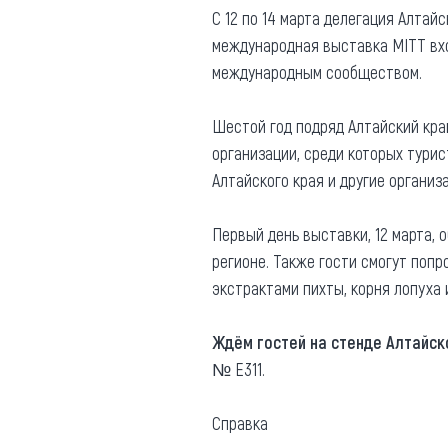
С 12 по 14 марта делегация Алта
Где поесть
Кар
международная выставка MITT вхо
Нов
международным сообществом.
Рестораны
Кафе
Что 
Шестой год подряд Алтайский кра
Придорожные кафе
организации, среди которых тури
Алтайского края и другие организ
Первый день выставки, 12 марта, 
регионе. Также гости смогут попр
Другие рубрики
экстрактами пихты, корня лопуха 
О нас
Ждём гостей на стенде Алтайск
Реестр туроператоров
Алтайского края
№ E311.
Реестр туристических
агентств Алтайского края
Справка