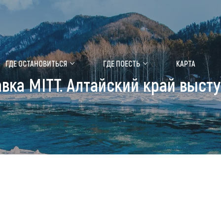
ение маральника
Медицинский форум
ГДЕ ОСТАНОВИТЬСЯ
ГДЕ ПОЕСТЬ
КАРТА
авка MITT. Алтайский край выст
 побывать
Чем заняться
ты природы
Календарь событий
ты истории и культуры
Аудиогид
ты развлечений
Мой маршрут
уристических мест
аломобильных граждан