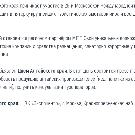
йского края принимает участие в 26-й Московской международной
та
О регионе
дит в пятерку крупнейших туристических выставок мира и всег
ости
Общая информация
Как добраться
привезти (сувениры)
й становится регионом-партнёром MITT. Свои уникальные возмо
Люди, прославившие Ал
стские компании и средства размещения, санаторно-курортные у
Карты и буклеты
ации.
объявлен
Днём Алтайского края
. В этот день состоится презент
обовать продукцию алтайских производителей (мёд, напитки из аро
и чаги), получить консультации туроператоров.
ого края:
ЦВК «Экспоцентр», г. Москва, Краснопресненская наб.,