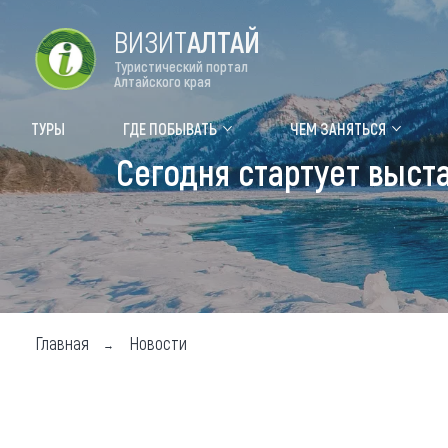
ВИЗИТ
АЛТАЙ
Туристический портал
Алтайского края
Форум VISIT ALTAI
Цвет
ТУРЫ
ГДЕ ПОБЫВАТЬ
ЧЕМ ЗАНЯТЬСЯ
Сегодня стартует выст
Туры
Где
Объек
Объек
Объек
Главная
Новости
Топ т
Для м