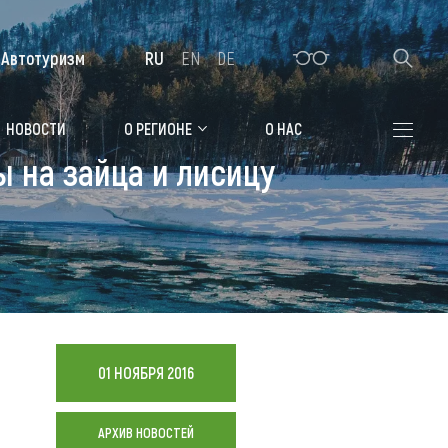
Автотуризм
RU
EN
DE
Алтайская зимовка
НОВОСТИ
О РЕГИОНЕ
О НАС
ы на зайца и лисицу
Где остановиться
Санатории
Гостиницы, отели
Коттеджи, базы
Сельские усадьбы
01 НОЯБРЯ 2016
Мотели, придорожные отели
АРХИВ НОВОСТЕЙ