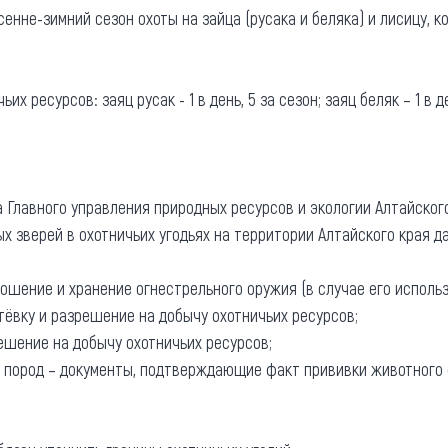
сенне-зимний сезон охоты на зайца (русака и беляка) и лисицу, 
та
О регионе
ости
Общая информация
 ресурсов: заяц русак - 1 в день, 5 за сезон; заяц беляк – 1 в де
Как добраться
привезти (сувениры)
Люди, прославившие Ал
Карты и буклеты
 Главного управления природных ресурсов и экологии Алтайског
х зверей в охотничьих угодьях на территории Алтайского края д
ошение и хранение огнестрельного оружия (в случае его использ
утёвку и разрешение на добычу охотничьих ресурсов;
ешение на добычу охотничьих ресурсов;
их пород – документы, подтверждающие факт прививки животного