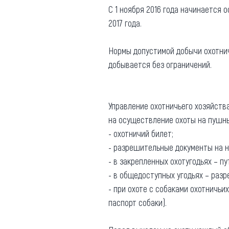
С 1 ноября 2016 года начинается о
Где поесть
Кар
2017 года.
Нов
Рестораны
Нормы допустимой добычи охотничьих
Кафе
Что 
добывается без ограничений.
Придорожные кафе
Управление охотничьего хозяйства
на осуществление охоты на пушны
- охотничий билет;
Другие рубрики
- разрешительные документы на н
О нас
- в закрепленных охотугодьях – п
- в общедоступных угодьях – разр
Реестр туроператоров
Алтайского края
- при охоте с собаками охотничь
паспорт собаки).
Реестр туристических
агентств Алтайского края