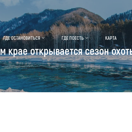
ение маральника
Медицинский форум
ГДЕ ОСТАНОВИТЬСЯ
ГДЕ ПОЕСТЬ
КАРТА
м крае открывается сезон охот
 побывать
Чем заняться
ты природы
Календарь событий
ты истории и культуры
Аудиогид
ты развлечений
Мой маршрут
уристических мест
аломобильных граждан