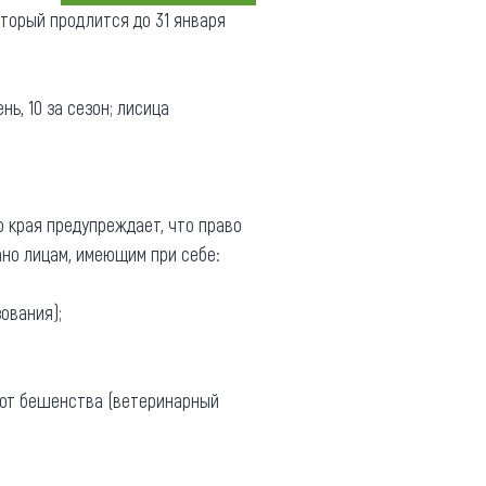
который продлится до 31 января
Коллекция впечатлений
Блог путешественника
нь, 10 за сезон; лисица
Видеогалерея
тай
Фотогалерея
о края предупреждает, что право
ано лицам, имеющим при себе:
ования);
 от бешенства (ветеринарный