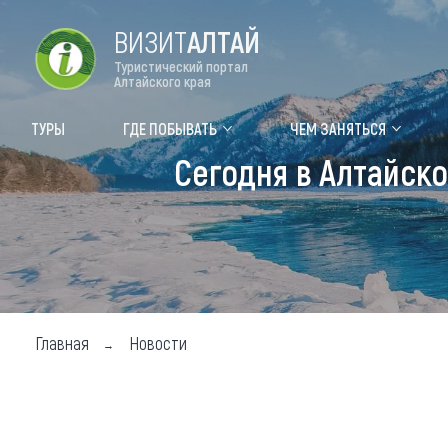
ВИЗИТ
АЛТАЙ
Туристический портал
Алтайского края
Форум VISIT ALTAI
Цвет
ТУРЫ
ГДЕ ПОБЫВАТЬ
ЧЕМ ЗАНЯТЬСЯ
Сегодня в Алтайско
Туры
Где
Объек
Объек
Объек
Главная
Новости
Топ т
Для м