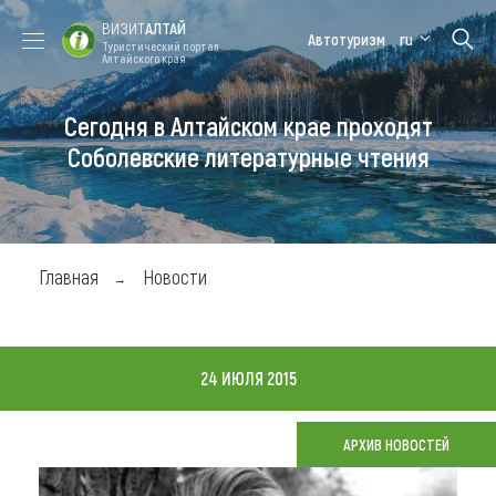
ВИЗИТ
АЛТАЙ
Автотуризм
ru
Туристический портал
Алтайского края
Сегодня в Алтайском крае проходят
Форум VISIT
Цветение
Медицинский
Алтайская
ALTAI
маральника
форум
зимовка
Соболевские литературные чтения
Туры
Где побывать
Главная
Новости
Чем заняться
Где остановиться
24 ИЮЛЯ 2015
Где поесть
Карта
АРХИВ НОВОСТЕЙ
Новости