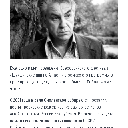
Что привезти (сувениры)
О регионе
Коллекция впечатлений
Другие рубрики
Ежегодно в дни проведения Всероссийского фестиваля
«Шукшинские дни на Алтае» и в рамках его программы в
крае проходит еще одно яркое событие –
Соболевские
чтения
.
С 2001 года в
селе Смоленское
собираются прозаики,
поэты, творческие коллективы из разных регионов
Алтайского края, России и зарубежья. Встреча посвящена
памяти писателя, члена Союза писателей СССР А. П.
Соболева. В программе - возложение цветов к памятнику,