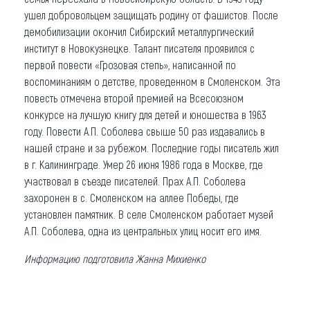
ушел добровольцем защищать родину от фашистов. После
демобилизации окончил Сибирский металлургический
институт в Новокузнецке. Талант писателя проявился с
первой повести «Грозовая степь», написанной по
воспоминаниям о детстве, проведенном в Смоленском. Эта
повесть отмечена второй премией на Всесоюзном
конкурсе на лучшую книгу для детей и юношества в 1963
году. Повести А.П. Соболева свыше 50 раз издавались в
нашей стране и за рубежом. Последние годы писатель жил
в г. Калининграде. Умер 26 июня 1986 года в Москве, где
участвовал в съезде писателей. Прах А.П. Соболева
захоронен в с. Смоленском на аллее Победы, где
установлен памятник. В селе Смоленском работает музей
А.П. Соболева, одна из центральных улиц носит его имя.
Информацию подготовила Жанна Михиенко