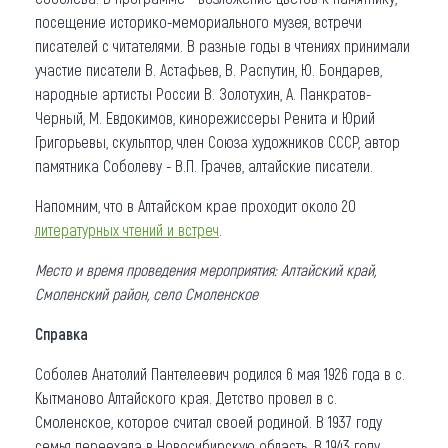
посещение историко-мемориального музея, встречи
писателей с читателями. В разные годы в чтениях принимали
участие писатели В. Астафьев, В. Распутин, Ю. Бондарев,
народные артисты России В. Золотухин, А. Панкратов-
Черный, М. Евдокимов, кинорежиссеры Ренита и Юрий
Григорьевы, скульптор, член Союза художников СССР, автор
памятника Соболеву - В.П. Грачев, алтайские писатели.
Напомним, что в Алтайском крае проходит около 20
литературных чтений и встреч
.
Место и время проведения мероприятия: Алтайский край,
Смоленский район, село Смоленское
Справка
Соболев Анатолий Пантелеевич родился 6 мая 1926 года в с.
Кытманово Алтайского края. Детство провел в с.
Смоленское, которое считал своей родиной. В 1937 году
семья переехала в Новосибирскую область. В 1943 году