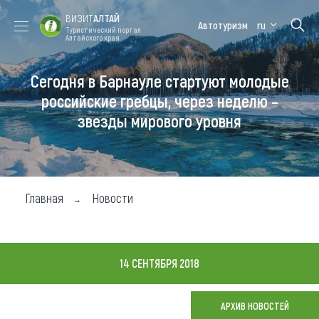
ВИЗИТ
АЛТАЙ
Автотуризм
ru
Туристический портал
Алтайского края
Сегодня в Барнауле стартуют молодые
Форум VISIT
Цветение
Медицинский
Алтайская
ALTAI
маральника
форум
зимовка
российские гребцы, через неделю –
звезды мирового уровня
Туры
Где побывать
Чем заняться
Главная
Новости
Где остановиться
Где поесть
14 СЕНТЯБРЯ 2018
Карта
АРХИВ НОВОСТЕЙ
Новости