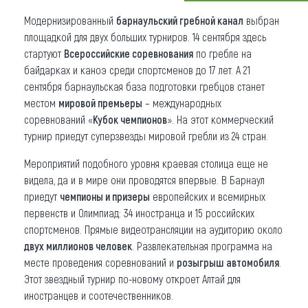
Модернизированный
барнаульский гребной канал
выбран
Что привезти (сувениры)
площадкой для двух больших турниров. 14 сентября здесь
О регионе
стартуют
Всероссийские соревнования
по гребле на
байдарках и каноэ среди спортсменов до 17 лет. А 21
Коллекция впечатлений
сентября барнаульская база подготовки гребцов станет
местом
мировой премьеры
– международных
Другие рубрики
соревнований «
Кубок чемпионов
». На этот коммерческий
турнир приедут суперзвезды мировой гребли из 24 стран.
Мероприятий подобного уровня краевая столица еще не
видела, да и в мире они проводятся впервые. В Барнаул
приедут
чемпионы и призеры
европейских и всемирных
первенств и Олимпиад: 34 иностранца и 15 российских
спортсменов. Прямые видеотрансляции на аудиторию около
двух миллионов человек
. Развлекательная программа на
месте проведения соревнований и
розыгрыш автомобиля
.
Этот звездный турнир по-новому откроет Алтай для
иностранцев и соотечественников.