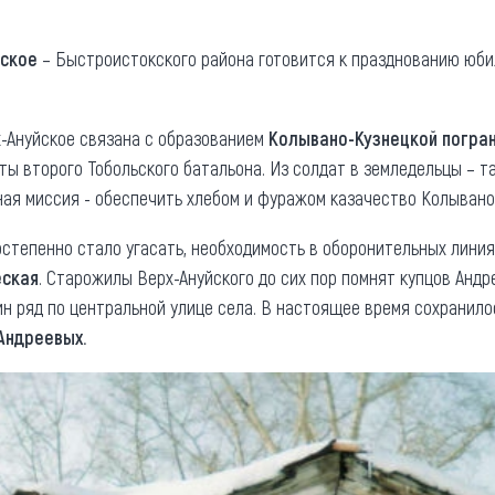
та
О регионе
йское
– Быстроистокского района готовится к празднованию юбил
ости
Общая информация
Как добраться
привезти (сувениры)
-Ануйское связана с образованием
Колывано-Кузнецкой погран
Люди, прославившие Ал
ты второго Тобольского батальона. Из солдат в земледельцы – 
Карты и буклеты
ная миссия - обеспечить хлебом и фуражом казачество Колывано 
остепенно стало угасать, необходимость в оборонительных линия
еская
. Старожилы Верх-Ануйского до сих пор помнят купцов Анд
 ряд по центральной улице села. В настоящее время сохранилось 
Андреевых.