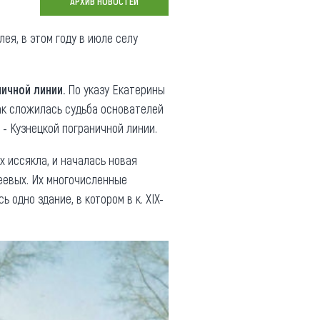
АРХИВ НОВОСТЕЙ
Коллекция впечатлений
ея, в этом году в июле селу
Блог путешественника
Видеогалерея
ичной линии.
По указу Екатерины
тай
Фотогалерея
так сложилась судьба основателей
- Кузнецкой пограничной линии.
х иссякла, и началась новая
реевых. Их многочисленные
одно здание, в котором в к. XIX-