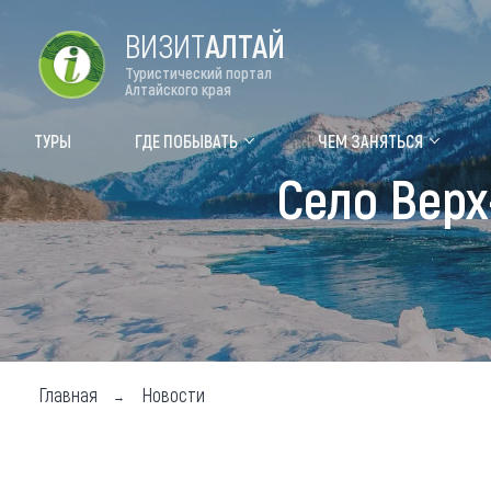
ВИЗИТ
АЛТАЙ
Туристический портал
Алтайского края
Форум VISIT ALTAI
Цвет
ТУРЫ
ГДЕ ПОБЫВАТЬ
ЧЕМ ЗАНЯТЬСЯ
Село Верх
Туры
Где
Объек
Объек
Объек
Топ т
Главная
Новости
Для м