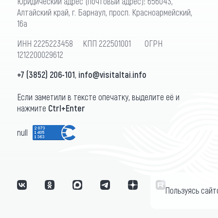
Юридический адрес (почтовый адрес): 656043,
Алтайский край, г. Барнаул, просп. Красноармейский,
16а
ИНН 2225223458 КПП 222501001 ОГРН
1212200029612
+7 (3852) 206-101
,
info@visitaltai.info
Если заметили в тексте опечатку, выделите её и
нажмите
Ctrl+Enter
null
Пользуясь сайт