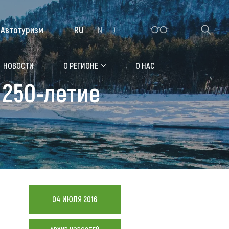
Автотуризм
RU
EN
DE
Алтайская зимовка
НОВОСТИ
О РЕГИОНЕ
О НАС
 250-летие
Где остановиться
Санатории
Гостиницы, отели
Коттеджи, базы
Сельские усадьбы
Мотели, придорожные отели
04 ИЮЛЯ 2016