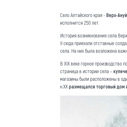
Где поесть
Кар
Село Алтайского края -
Верх-Ану
Нов
Рестораны
исполнится 250 лет.
Кафе
Что 
История возникновения села Верх
Придорожные кафе
II сюда приехали отставные солда
села. На них была возложена важ
В XIX веке горное производство п
страница в истории села –
купеч
Другие рубрики
магазины были расположены в один
н.XX
размещался торговый дом 
О нас
Реестр туроператоров
Алтайского края
Реестр туристических
агентств Алтайского края