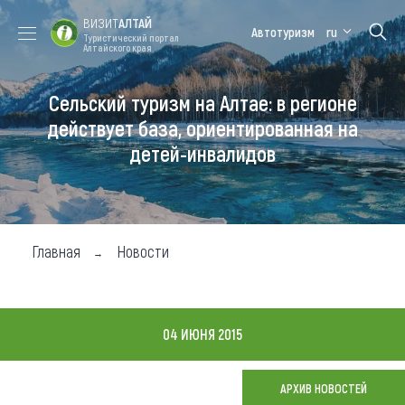
ВИЗИТ
АЛТАЙ
Автотуризм
ru
Туристический портал
Алтайского края
Сельский туризм на Алтае: в регионе
Форум VISIT
Цветение
Медицинский
Алтайская
ALTAI
маральника
форум
зимовка
действует база, ориентированная на
детей-инвалидов
Туры
Где побывать
Чем заняться
Главная
Новости
Где остановиться
Где поесть
04 ИЮНЯ 2015
Карта
АРХИВ НОВОСТЕЙ
Новости