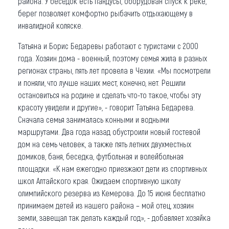
района. У беседок есть пандусы, оборудован спуск к реке,
берег позволяет комфортно рыбачить отдыхающему в
инвалидной коляске.
Татьяна и Борис Бедаревы работают с туристами с 2000
года. Хозяин дома - военный, поэтому семья жила в разных
регионах страны, пять лет провела в Чехии. «Мы посмотрели
и поняли, что лучше наших мест, конечно, нет. Решили
остановиться на родине и сделать что-то такое, чтобы эту
красоту увидели и другие», - говорит Татьяна Бедарева.
Сначала семья занималась конными и водными
маршрутами. Два года назад обустроили новый гостевой
дом на семь человек, а также пять летних двухместных
домиков, баня, беседка, футбольная и волейбольная
площадки. «К нам ежегодно приезжают дети из спортивных
школ Алтайского края. Ожидаем спортивную школу
олимпийского резерва из Кемерова. До 15 июня бесплатно
принимаем детей из нашего района – мой отец, хозяин
земли, завещал так делать каждый год», - добавляет хозяйка