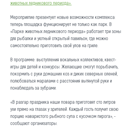
животных ледникового периода».
Что привезти (сувениры)
Мероприятие презентует новые возможности комплекса:
О регионе
теперь площадка функционирует не только как парк. В
«Парке животных ледникового периода» работает три зоны
Коллекция впечатлений
для рыбалки и уютный открытый павильон, где можно
самостоятельно приготовить свой улов на гриле.
Другие рубрики
В программе: выступления вокальных коллективов, квест-
игры для детей и конкурсы. Желающие смогут порыбачить,
покормить с руки домашних коз и диких северных оленей,
полюбоваться маралами с расстояния вытянутой руки и
понаблюдать за зубрами.
«В разгар праздника наши повара приготовят сто литров
ухи прямо на глазах у зрителей. Каждый гость получит свою
порцию наваристого рыбного супа с кусочком пирога», -
сообщают организаторы.