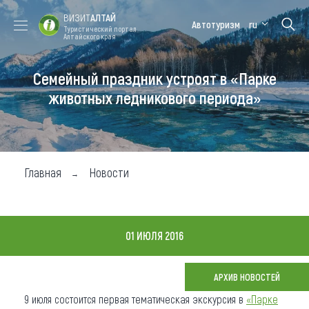
ВИЗИТ
АЛТАЙ
Автотуризм
ru
Туристический портал
Алтайского края
Семейный праздник устроят в «Парке
Форум VISIT
Цветение
Медицинский
Алтайская
ALTAI
маральника
форум
зимовка
животных ледникового периода»
Туры
Где побывать
Главная
Новости
Чем заняться
Где остановиться
01 ИЮЛЯ 2016
Где поесть
Карта
АРХИВ НОВОСТЕЙ
9 июля состоится первая тематическая экскурсия в
«Парке
Новости