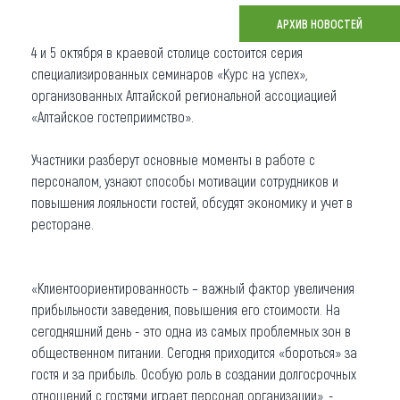
АРХИВ НОВОСТЕЙ
Что привезти (сувениры)
4 и 5 октября в краевой столице состоится серия
О регионе
специализированных семинаров «Курс на успех»,
организованных Алтайской региональной ассоциацией
Коллекция впечатлений
«Алтайское гостеприимство».
Другие рубрики
Участники разберут основные моменты в работе с
персоналом, узнают способы мотивации сотрудников и
повышения лояльности гостей, обсудят экономику и учет в
ресторане.
«Клиентоориентированность – важный фактор увеличения
прибыльности заведения, повышения его стоимости. На
сегодняшний день - это одна из самых проблемных зон в
общественном питании. Сегодня приходится «бороться» за
гостя и за прибыль. Особую роль в создании долгосрочных
отношений с гостями играет персонал организации», -