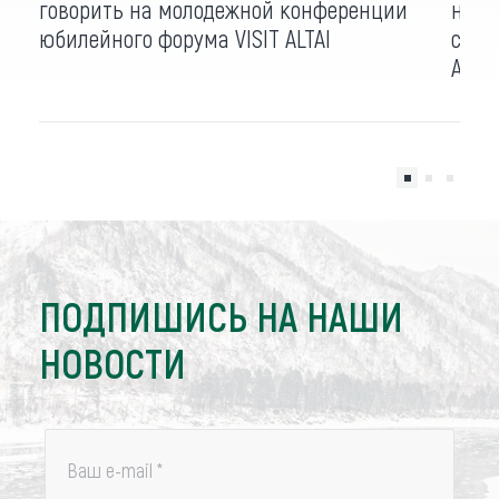
говорить на молодежной конференции
насл
юбилейного форума VISIT ALTAI
сфер
ALTAI
ПОДПИШИСЬ НА НАШИ
НОВОСТИ
Ваш e-mail
*