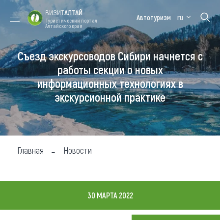
ВИЗИТ
АЛТАЙ
Автотуризм
ru
Туристический портал
Алтайского края
Съезд экскурсоводов Сибири начнется с
Форум VISIT
Цветение
Медицинский
Алтайская
ALTAI
маральника
форум
зимовка
работы секции о новых
информационных технологиях в
Туры
экскурсионной практике
Где побывать
Чем заняться
Где остановиться
Главная
Новости
Где поесть
Карта
30 МАРТА 2022
Новости