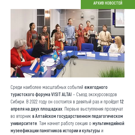
АРХИВ НОВОСТЕЙ
Что привезти (сувениры)
О регионе
Коллекция впечатлений
Другие рубрики
Среди наиболее масштабных событий
ежегодного
туристского форума VISIT ALTAI
– Съезд экскурсоводов
Сибири. В 2022 году он состоится в девятый раз и пройдет
12
апреля на двух площадках
. Первые выступления прозвучат
во вторник
в Алтайском государственном педагогическом
университете
. Там начнет работу секция о
мультимедийной
музеефикации памятников истории и культуры
и