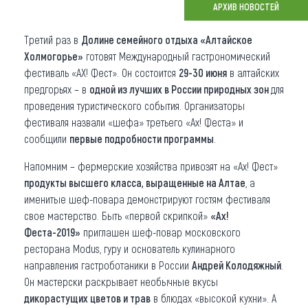
АРХИВ НОВОСТЕЙ
Что привезти (сувениры)
Третий раз в
Долине семейного отдыха «Алтайское
О регионе
Холмогорье»
готовят Международный гастрономический
фестиваль «АХ! Фест». Он состоится
29-30 июня
в алтайских
Коллекция впечатлений
предгорьях – в
одной из лучших в России природных зон
для
проведения туристического события. Организаторы
Другие рубрики
фестиваля назвали «шефа» третьего «Ах! Феста» и
сообщили
первые подробности программы
.
Напомним – фермерские хозяйства привозят на «Ах! Фест»
продукты высшего класса, выращенные на Алтае
, а
именитые шеф-повара демонстрируют гостям фестиваля
свое мастерство. Быть «первой скрипкой»
«Ах!
Феста-2019»
приглашен шеф-повар московского
ресторана Modus, гуру и основатель кулинарного
направления гастроботаники в России
Андрей Колодяжный
.
Он мастерски раскрывает необычные вкусы
дикорастущих цветов и трав
в блюдах «высокой кухни». А