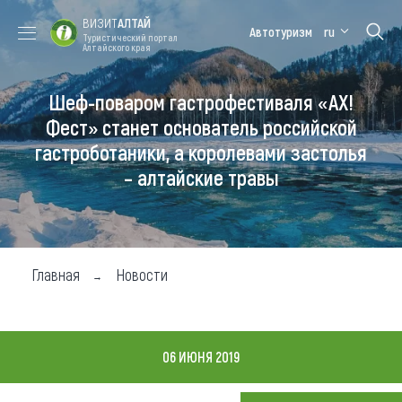
ВИЗИТ
АЛТАЙ
Автотуризм
ru
Туристический портал
Алтайского края
Шеф-поваром гастрофестиваля «АХ!
Форум VISIT
Цветение
Медицинский
Алтайская
ALTAI
маральника
форум
зимовка
Фест» станет основатель российской
гастроботаники, а королевами застолья
Туры
– алтайские травы
Где побывать
Чем заняться
Где остановиться
Главная
Новости
Где поесть
Карта
06 ИЮНЯ 2019
Новости