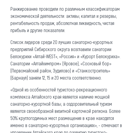
Ранжирование проводили по различным классификаторам
экономической деятельности: активы, капитал и резервы,
рентабельность продаж, абсолютная ликвидность, чистая
прибыль и другие показатели.
Список лидеров среди 20 лучших санаторно-курортных
предприятий Сибирского округа возглавили санатории
Белокурихи «Алтай-WEST», «Россия» и «Курорт Белокуриха».
Санатории «Алтайхимпром» (Яровое), «Сосновый бор»
(Первомайский район, Зудилово) и «Станкостроитель»
(Барнаул) заняли 12, 15 и 20 места соответственно.
«Одной из особенностей туристско-рекреационного
комплекса Алтайского края является наличие мощной
санаторно-курортной базы, а оздоровительный туризм
является своеобразной визитной карточкой региона. Более
50% круглогодичных мест размещения в крае находятся
именно в санаторно-курортных организациях», - отмечают в
управлении Алтайского края по развитию туристско-