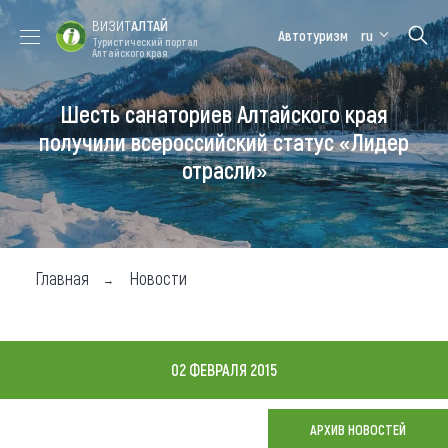
ВИЗИТ
АЛТАЙ
Автотуризм
ru
Туристический портал
Алтайского края
Шесть санаториев Алтайского края
Форум VISIT
Цветение
Медицинский
Алтайская
ALTAI
маральника
форум
зимовка
получили всероссийский статус «Лидер
отрасли»
Туры
Где побывать
Чем заняться
Главная
Новости
Где остановиться
Где поесть
02 ФЕВРАЛЯ 2015
Карта
АРХИВ НОВОСТЕЙ
Новости