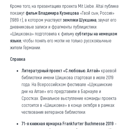
Кроме того, на презентациях проекта Mit Liebe. Altai публике
покажут
фильм Владимира Кузнецова
«Твой сын, Россия»
(1989 г.), в котором участвуют
земляки Шукшина
, звучат его
дневниковые записи и фрагменты публицистики.
«Шишковка» подготовила к фильму
субтитры на немецком
языке
, чтобы понять его могли не только русскоязычные
жители Германии.
Справка
Литературный проект «С любовью. Алтай»
краевой
библиотеки имени Шишкова стартовал в июле 2019
года. На Всероссийском фестивале «Шукшинские
дни на Алтае» его представили в Барнауле и
Сростках. Финальное выступление команды проекта
состоится в «Шишковке» в конце октября в рамках
чествования ветеранов библиотеки.
71-я книжная ярмарка Frankfurter Buchmesse 2019
–