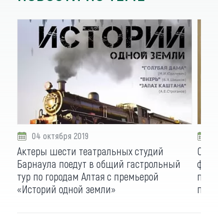
04 октября 2019
0
Актеры шести театральных студий
Сбор
Барнаула поедут в общий гастрольный
фото
тур по городам Алтая с премьерой
пред
«Историй одной земли»
писа