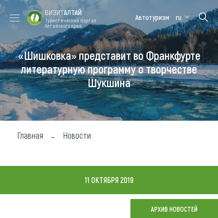
ВИЗИТ
АЛТАЙ
Автотуризм
ru
Туристический портал
Алтайского края
«Шишковка» представит во Франкфурте
Форум VISIT
Цветение
Медицинский
Алтайская
ALTAI
маральника
форум
зимовка
литературную программу о творчестве
Шукшина
Туры
Где побывать
Чем заняться
Главная
Новости
Где остановиться
Где поесть
11 ОКТЯБРЯ 2019
Карта
АРХИВ НОВОСТЕЙ
Новости