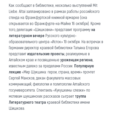
Как сообщают в библиотеке, несколько выступлений Mit
Liebe. Altai запланировано в рамках работы российского
стенда на Франкфуртской книжной ярмарке (она
открывается во Франкфурте-на-Майне 16 октября). Кроме
того, делегация «Шишковки» представит программу
на
литературном вечере
Русского культурно-
образовательного центра «Исток» 19 октября. На встречах в
Германии директор краевой библиотеки Татьяна Егорова
представит
издательские проекты
, реализуемые в
Алтайском крае и посвященные
уроженцам региона
,
известным далеко за пределами России.
Популярную
лекцию
«Мир Шукшина: герои, страна, время» прочтет
Сергей Мансков, декан факультета массовых
коммуникаций, филологии и политологии Алтайского
госуниверситета. Спектакль «Кукушкины слезки» по
мотивам шукшинских рассказов сыграет
труппа
Литературного театра
краевой библиотеки имени
Шишкова.