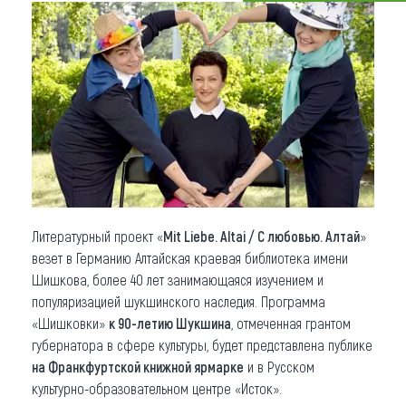
Что привезти (сувениры)
О регионе
Коллекция впечатлений
Другие рубрики
Литературный проект «
Mit Liebe. Altai / С любовью. Алтай
»
везет в Германию Алтайская краевая библиотека имени
Шишкова, более 40 лет занимающаяся изучением и
популяризацией шукшинского наследия. Программа
«Шишковки»
к 90-летию Шукшина
, отмеченная грантом
губернатора в сфере культуры, будет представлена публике
на Франкфуртской книжной ярмарке
и в Русском
культурно-образовательном центре «Исток».