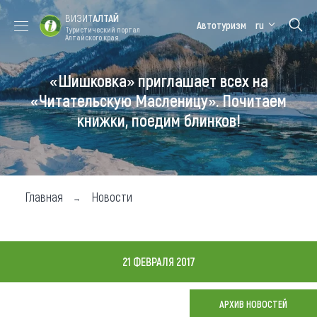
ВИЗИТ
АЛТАЙ
Автотуризм
ru
Туристический портал
Алтайского края
«Шишковка» приглашает всех на
Форум VISIT
Цветение
Медицинский
Алтайская
ALTAI
маральника
форум
зимовка
«Читательскую Масленицу». Почитаем
книжки, поедим блинков!
Туры
Где побывать
Чем заняться
Главная
Новости
Где остановиться
Где поесть
21 ФЕВРАЛЯ 2017
Карта
АРХИВ НОВОСТЕЙ
Новости