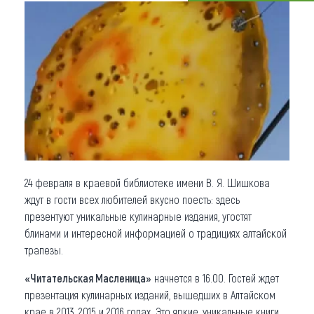
Что привезти (сувениры)
О регионе
Коллекция впечатлений
Другие рубрики
24 февраля в краевой библиотеке имени В. Я. Шишкова
ждут в гости всех любителей вкусно поесть: здесь
презентуют уникальные кулинарные издания, угостят
блинами и интересной информацией о традициях алтайской
трапезы.
«Читательская Масленица»
начнется в 16.00. Гостей ждет
презентация кулинарных изданий, вышедших в Алтайском
крае в 2013, 2015 и 2016 годах. Это яркие, уникальные книги