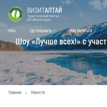
ВИЗИТ
АЛТАЙ
Туристический портал
Алтайского края
Форум VISIT ALTAI
Цвет
ТУРЫ
ГДЕ ПОБЫВАТЬ
ЧЕМ ЗАНЯТЬСЯ
Шоу «Лучше всех!» с учас
Туры
Где
Объек
Объек
Объек
Топ т
Для м
Главная
Новости