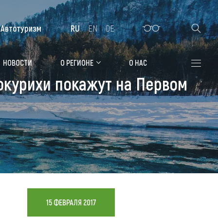
Автотуризм
RU
EN
DE
Алтайская зимовка
НОВОСТИ
О РЕГИОНЕ
О НАС
окурихи покажут на Первом
Где остановиться
Санатории
Гостиницы, отели
Коттеджи, базы
Сельские усадьбы
Мотели, придорожные отели
15 ФЕВРАЛЯ 2017