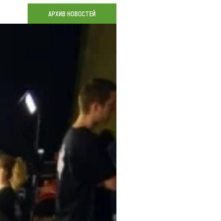
Коллекция впечатлений
АРХИВ НОВОСТЕЙ
Блог путешественника
Видеогалерея
тай
Фотогалерея