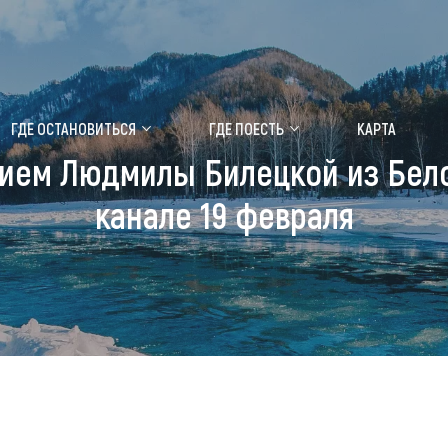
ение маральника
Медицинский форум
ГДЕ ОСТАНОВИТЬСЯ
ГДЕ ПОЕСТЬ
КАРТА
тием Людмилы Билецкой из Бел
 побывать
Чем заняться
канале 19 февраля
ты природы
Календарь событий
ты истории и культуры
Аудиогид
ты развлечений
Мой маршрут
уристических мест
аломобильных граждан