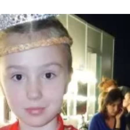
та
О регионе
ости
Общая информация
Как добраться
привезти (сувениры)
Люди, прославившие Ал
Карты и буклеты