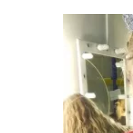
Где поесть
Кар
Нов
Рестораны
Кафе
Что 
Придорожные кафе
Другие рубрики
О нас
Реестр туроператоров
Алтайского края
Реестр туристических
агентств Алтайского края