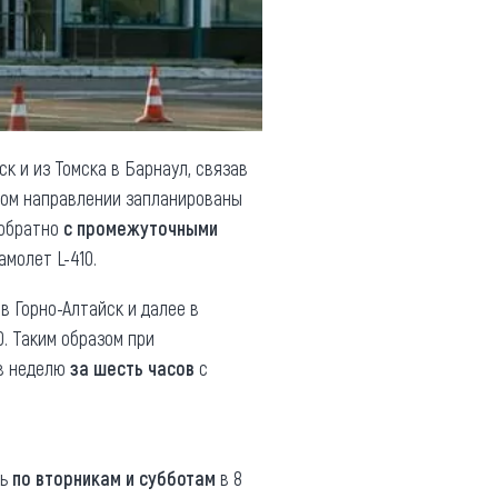
к и из Томска в Барнаул, связав
ном направлении запланированы
 обратно
с промежуточными
молет L-410.
в Горно-Алтайск и далее в
0. Таким образом при
 в неделю
за шесть часов
с
ть
по вторникам и субботам
в 8