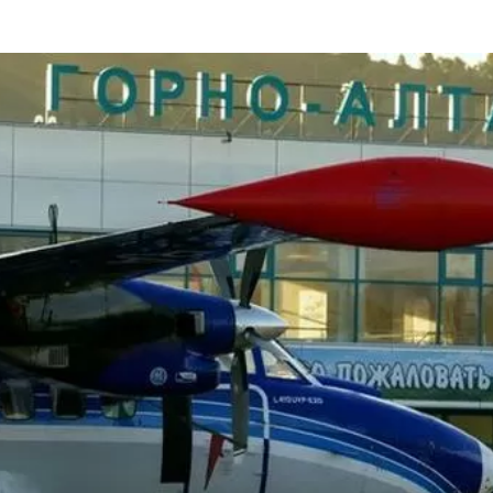
та
О регионе
ости
Общая информация
Как добраться
привезти (сувениры)
Люди, прославившие Ал
Карты и буклеты