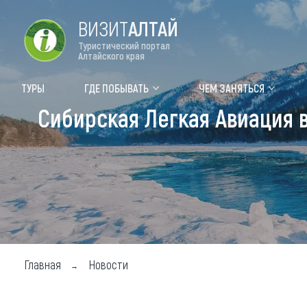
ВИЗИТ
АЛТАЙ
Туристический портал
Алтайского края
Форум VISIT ALTAI
Цвет
ТУРЫ
ГДЕ ПОБЫВАТЬ
ЧЕМ ЗАНЯТЬСЯ
Сибирская Легкая Авиация 
Туры
Где
Объек
Объек
Объек
Топ т
Для м
Главная
Новости