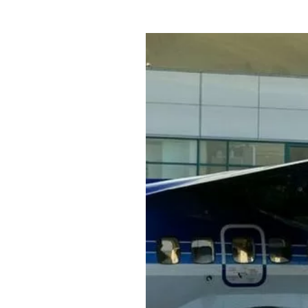
Где поесть
Кар
Нов
Рестораны
Кафе
Что 
Придорожные кафе
Другие рубрики
О нас
Реестр туроператоров
Алтайского края
Реестр туристических
агентств Алтайского края