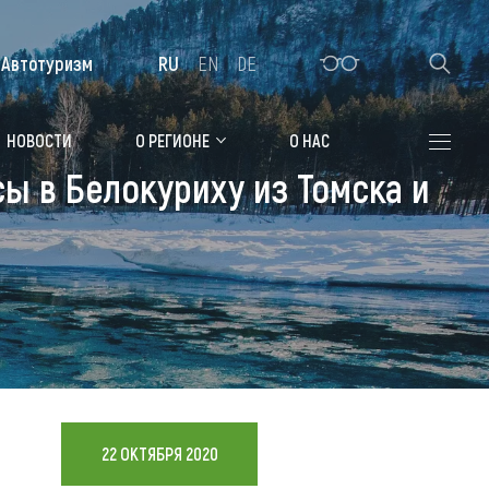
Автотуризм
RU
EN
DE
Алтайская зимовка
НОВОСТИ
О РЕГИОНЕ
О НАС
ы в Белокуриху из Томска и
Где остановиться
Санатории
Гостиницы, отели
Коттеджи, базы
Сельские усадьбы
Мотели, придорожные отели
22 ОКТЯБРЯ 2020