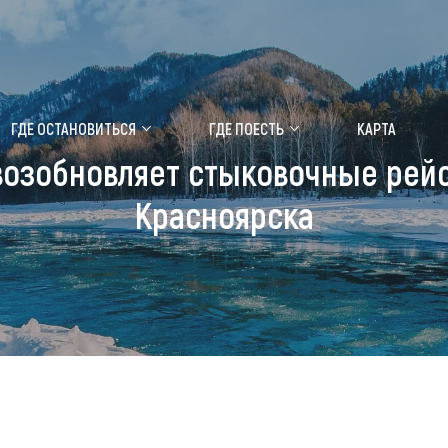
ение маральника
Медицинский форум
ГДЕ ОСТАНОВИТЬСЯ
ГДЕ ПОЕСТЬ
КАРТА
возобновляет стыковочные рейс
 побывать
Чем заняться
Красноярска
ты природы
Календарь событий
ты истории и культуры
Аудиогид
ты развлечений
Мой маршрут
уристических мест
аломобильных граждан