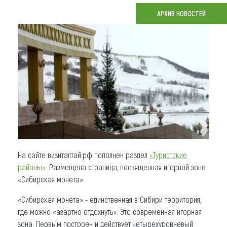
АРХИВ НОВОСТЕЙ
Что привезти (сувениры)
О регионе
Коллекция впечатлений
Другие рубрики
На сайте визиталтай.рф пополнен раздел
«Туристские
районы»
. Размещена страница, посвященная игорной зоне
«Сибирская монета».
«Сибирская монета» - единственная в Сибири территория,
где можно «азартно отдохнуть». Это современная игорная
зона. Первым построен и действует четырехуровневый