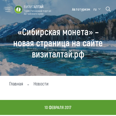
ВИЗИТ
АЛТАЙ
Автотуризм
ru
Туристический портал
Алтайского края
«Сибирская монета» –
Форум VISIT
Цветение
Медицинский
Алтайская
ALTAI
маральника
форум
зимовка
новая страница на сайте
Туры
визиталтай.рф
Где побывать
Чем заняться
Где остановиться
Главная
Новости
Где поесть
Карта
10 ФЕВРАЛЯ 2017
Новости