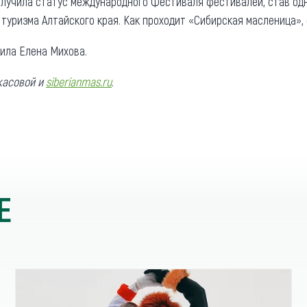
олучила статус международного Фестиваля фестивалей, став од
туризма Алтайского края. Как проходит «Сибирская масленица»,
вила Елена Михова.
касовой и
siberianmas.ru
.
Е