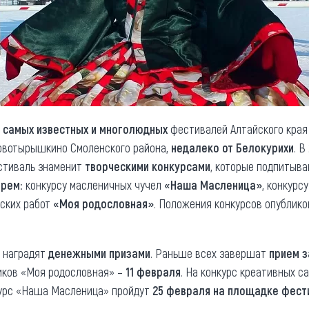
з
самых известных и многолюдных
фестивалей Алтайского края 
овотырышкино Смоленского района,
недалеко от Белокурихи
. В
стиваль знаменит
творческими конкурсами
, которые подпитыва
трем
: конкурсу масленичных чучел
«Наша Масленица»
, конкурс
ьских работ
«Моя родословная»
. Положения конкурсов опублик
т наградят
денежными призами
. Раньше всех завершат
прием з
иков «Моя родословная» –
11 февраля
. На конкурс креативных с
нкурс «Наша Масленица» пройдут
25 февраля на площадке фест