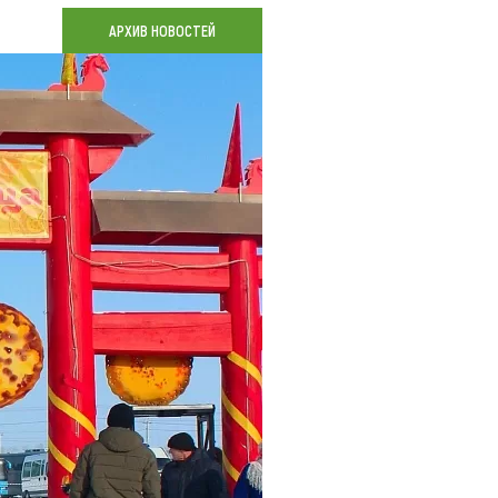
Коллекция впечатлений
АРХИВ НОВОСТЕЙ
Блог путешественника
Видеогалерея
тай
Фотогалерея