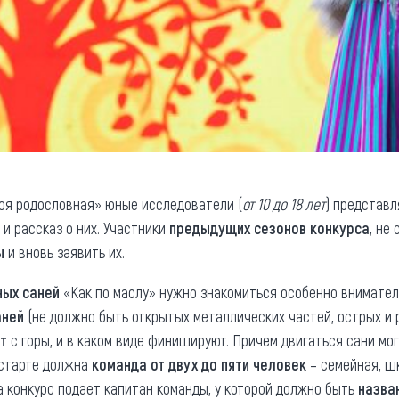
я родословная» юные исследователи (
от 10 до 18 лет
) представ
и рассказ о них. Участники
предыдущих сезонов конкурса
, не
ы
и вновь заявить их.
ных саней
«Как по маслу» нужно знакомиться особенно внимател
аней
(не должно быть открытых металлических частей, острых и 
ут
с горы, и в каком виде финишируют. Причем двигаться сани мо
 старте должна
команда от двух до пяти человек
– семейная, шк
на конкурс подает капитан команды, у которой должно быть
назва