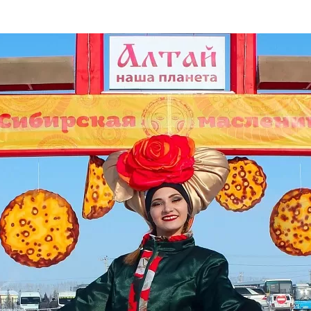
та
О регионе
ости
Общая информация
Как добраться
привезти (сувениры)
Люди, прославившие Ал
Карты и буклеты