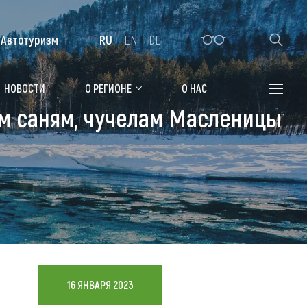
Автотуризм
RU
EN
DE
Алтайская зимовка
НОВОСТИ
О РЕГИОНЕ
О НАС
м саням, чучелам Масленицы
Где остановиться
я
Санатории
Гостиницы, отели
Коттеджи, базы
Сельские усадьбы
Мотели, придорожные отели
16 ЯНВАРЯ 2023