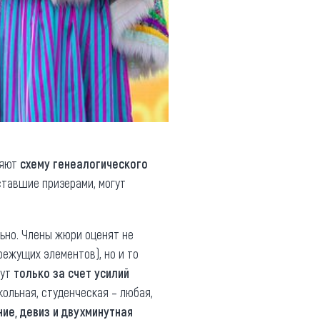
ляют
схему генеалогического
 ставшие призерами, могут
ьно. Члены жюри оценят не
режущих элементов), но и то
гут
только за счет усилий
ольная, студенческая – любая,
ние, девиз и двухминутная