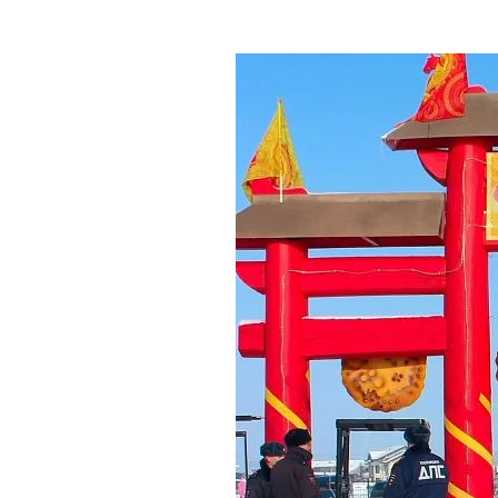
Где поесть
Кар
Нов
Рестораны
Кафе
Что 
Придорожные кафе
Другие рубрики
О нас
Реестр туроператоров
Алтайского края
Реестр туристических
агентств Алтайского края