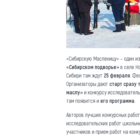
Обращения граждан
Противодействие коррупции
«Сибирскую Масленицу» – один и
«Сибирском подворье»
в селе Н
Сибири там ждут
25 февраля
. Фе
Организаторы дают
старт сразу 
маслу»
и конкурсу исследовател
там появится и
его
программа
.
Авторов лучших конкурсных рабо
исследовательских работ школьн
участников и прием работ на ко