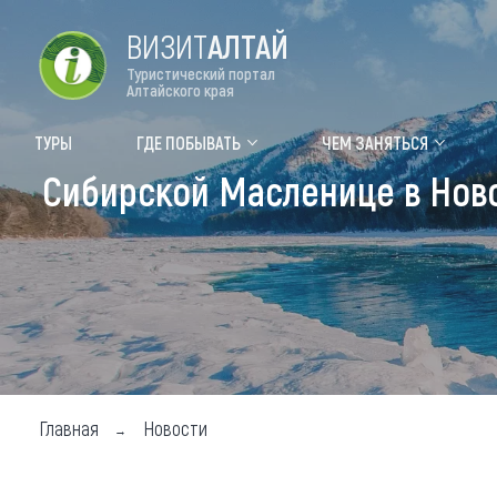
ВИЗИТ
АЛТАЙ
Туристический портал
Алтайского края
Форум VISIT ALTAI
Цвет
ТУРЫ
ГДЕ ПОБЫВАТЬ
ЧЕМ ЗАНЯТЬСЯ
Сибирской Масленице в Нов
Туры
Где
Объек
Объек
Объек
Топ т
Для м
Главная
Новости