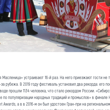
 Масленица» устраивают 16-й раз. На него приезжают гости не то
-за рубежа. В 2019 году фестиваль установил два рекорда: его по
оде прошли 1134 человека, что стало рекордом России. «Сибир
е по популяризации народных традиций и промыслов» в финале 
t Awards, а в в 2016-м он был удостоен Гран-при на региональном