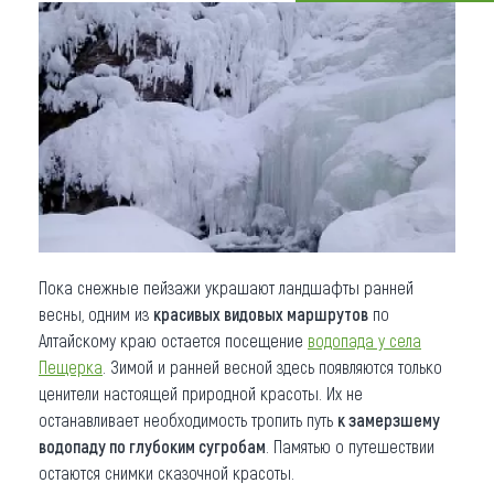
Что привезти (сувениры)
О регионе
Коллекция впечатлений
Другие рубрики
Пока снежные пейзажи украшают ландшафты ранней
весны, одним из
красивых видовых маршрутов
по
Алтайскому краю остается посещение
водопада у села
Пещерка
. Зимой и ранней весной здесь появляются только
ценители настоящей природной красоты. Их не
останавливает необходимость тропить путь
к замерзшему
водопаду по глубоким сугробам
. Памятью о путешествии
остаются снимки сказочной красоты.