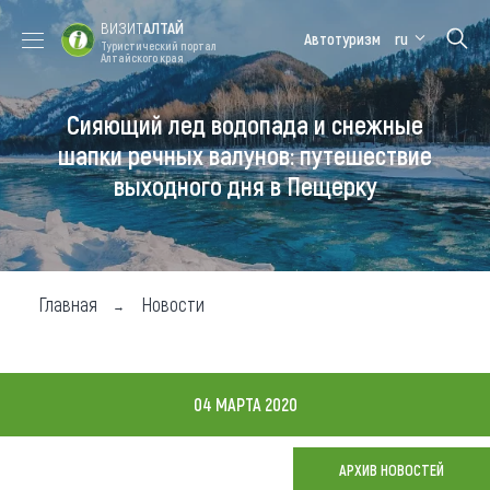
ВИЗИТ
АЛТАЙ
Автотуризм
ru
Туристический портал
Алтайского края
Сияющий лед водопада и снежные
Форум VISIT
Цветение
Медицинский
Алтайская
ALTAI
маральника
форум
зимовка
шапки речных валунов: путешествие
выходного дня в Пещерку
Туры
Где побывать
Чем заняться
Главная
Новости
Где остановиться
Где поесть
04 МАРТА 2020
Карта
АРХИВ НОВОСТЕЙ
Новости