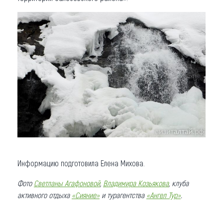
Информацию подготовила Елена Михова.
Фото
Светланы Агафоновой
,
Владимира Козьякова
, клуба
активного отдыха
«Сияние»
и турагентства
«Ангел Тур»
.