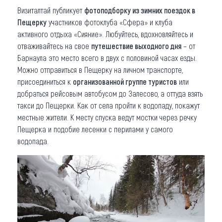
Визиталтай публикует
фотоподборку из зимних поездок в
Пещерку
участников фотоклуба «Сфера» и клуба
активного отдыха «Сияние». Любуйтесь, вдохновляйтесь и
отваживайтесь на свое
путешествие выходного дня
– от
Барнаула это место всего в двух с половиной часах езды.
Можно отправиться в Пещерку на личном транспорте,
присоединиться к
организованной группе туристов
или
добраться рейсовым автобусом до Залесово, а оттуда взять
такси до Пещерки. Как от села пройти к водопаду, покажут
местные жители. К месту спуска ведут мостки через речку
Пещерка и подобие лесенки с перилами у самого
водопада.