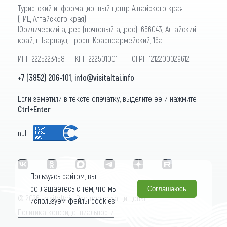
Туристский информационный центр Алтайского края
(ТИЦ Алтайского края)
Юридический адрес (почтовый адрес): 656043, Алтайский
край, г. Барнаул, просп. Красноармейский, 16а
ИНН 2225223458 КПП 222501001 ОГРН 1212200029612
+7 (3852) 206-101
,
info@visitaltai.info
Если заметили в тексте опечатку, выделите её и нажмите
Ctrl+Enter
null
Пользуясь сайтом, вы
соглашаетесь с тем, что мы
Соглашаюсь
© 2026 «visitaltai» Все права защищены.
используем файлы cookies.
Политика конфиденциальности