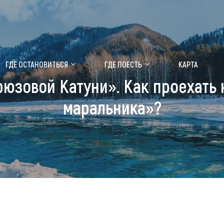
ение маральника
Медицинский форум
ГДЕ ОСТАНОВИТЬСЯ
ГДЕ ПОЕСТЬ
КАРТА
юзовой Катуни». Как проехать
 побывать
Чем заняться
маральника»?
ты природы
Календарь событий
ты истории и культуры
Аудиогид
ты развлечений
Мой маршрут
уристических мест
аломобильных граждан