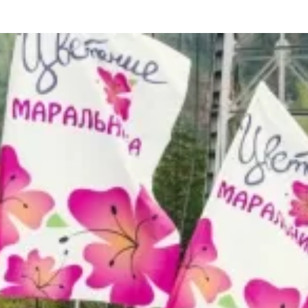
та
О регионе
ости
Общая информация
Как добраться
привезти (сувениры)
Люди, прославившие Ал
Карты и буклеты