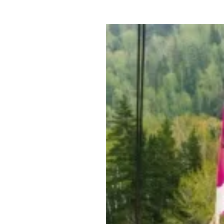
Где поесть
Кар
Нов
Рестораны
Кафе
Что 
Придорожные кафе
Другие рубрики
О нас
Реестр туроператоров
Алтайского края
Реестр туристических
агентств Алтайского края