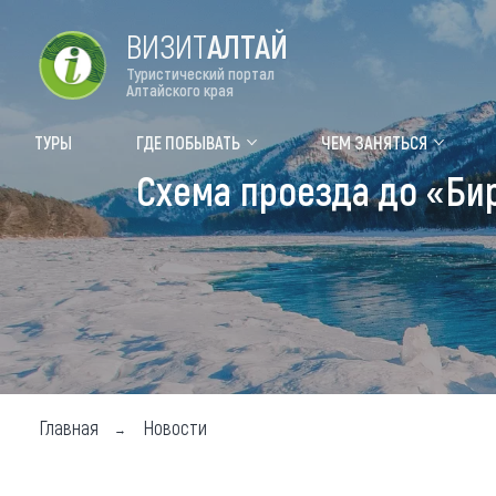
ВИЗИТ
АЛТАЙ
Туристический портал
Алтайского края
Форум VISIT ALTAI
Цвет
ТУРЫ
ГДЕ ПОБЫВАТЬ
ЧЕМ ЗАНЯТЬСЯ
Схема проезда до «Бир
Туры
Где
Объек
Объек
Объек
Топ т
Для м
Главная
Новости