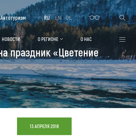
Автотуризм
RU
EN
DE
Алтайская зимовка
НОВОСТИ
О РЕГИОНЕ
О НАС
 на праздник «Цветение
Где остановиться
Санатории
Гостиницы, отели
Коттеджи, базы
Сельские усадьбы
Мотели, придорожные отели
13 АПРЕЛЯ 2018