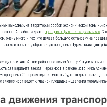
льных выходных, на территории особой экономической зоны «Бир
 сезона в Алтайском крае –
праздник «Цветение маральника»
. Со
, очень много и тех, кто делает большую остановку на праздник
ло легко и понятно добраться до праздника,
Туристский центр А
аходится в Алтайском районе, на левом берегу Катуни в примерн
Есть два варианта заезда: через мост в районе источника Аржан-
ия праздника 29 апреля один из мостов будет открыт только для
ога через мост ведет к главной площадке «Цветения маральника»