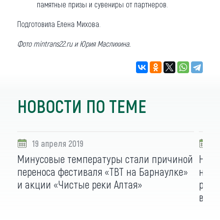
памятные призы и сувениры от партнеров.
Подготовила Елена Михова.
Фото
mintrans22.ru
и Юрия Маслихина.
НОВОСТИ ПО ТЕМЕ
19 апреля 2019
1
Минусовые температуры стали причиной
На о
переноса фестиваля «ТВТ на Барнаулке»
на п
и акции «Чистые реки Алтая»
реки
воск