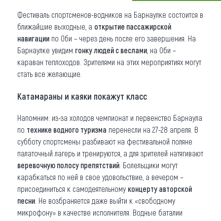
Фестиваль спортсменов-водников на Барнаулке состоится в
Что привезти (сувениры)
ближайшие выходные, а
открытие пассажирской
О регионе
навигации
по Оби – через день после его завершения. На
Барнаулке увидим
гонку людей с веслами
, на Оби –
Коллекция впечатлений
караван теплоходов. Зрителями на этих мероприятиях могут
стать все желающие.
Другие рубрики
Катамараны и каяки покажут класс
Напомним: из-за холодов чемпионат и первенство Барнаула
по
технике водного туризма
перенесли на 27-28 апреля. В
субботу спортсмены разбивают на фестивальной поляне
палаточный лагерь и тренируются, а для зрителей натягивают
веревочную полосу препятствий
. Болельщики могут
карабкаться по ней в свое удовольствие, а вечером –
присоединиться к самодеятельному
концерту авторской
песни
. Не возбраняется даже выйти к «свободному
микрофону» в качестве исполнителя. Водные баталии