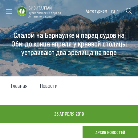
ВИЗИТ
АЛТАЙ
Автотуризм
ru
Туристический портал
Алтайского края
Слалом на Барнаулке и парад судов на
Форум VISIT
Цветение
Медицинский
Алтайская
ALTAI
маральника
форум
зимовка
Оби: до конца апреля у краевой столицы
устраивают два зрелища на воде
Туры
Где побывать
Чем заняться
Главная
Новости
Где остановиться
Где поесть
25 АПРЕЛЯ 2019
Карта
АРХИВ НОВОСТЕЙ
Новости