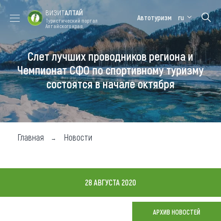
ВИЗИТ
АЛТАЙ
Автотуризм
ru
Туристический портал
Алтайского края
Слет лучших проводников региона и
Форум VISIT
Цветение
Медицинский
Алтайская
ALTAI
маральника
форум
зимовка
Чемпионат СФО по спортивному туризму
состоятся в начале октября
Туры
Где побывать
Чем заняться
Главная
Новости
Где остановиться
Где поесть
28 АВГУСТА 2020
Карта
АРХИВ НОВОСТЕЙ
Новости