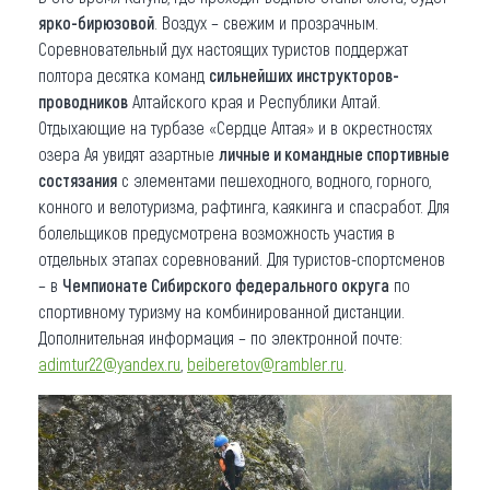
ярко-бирюзовой
. Воздух – свежим и прозрачным.
Соревновательный дух настоящих туристов поддержат
полтора десятка команд
сильнейших инструкторов-
проводников
Алтайского края и Республики Алтай.
Отдыхающие на турбазе «Сердце Алтая» и в окрестностях
озера Ая увидят азартные
личные и командные спортивные
состязания
с элементами пешеходного, водного, горного,
конного и велотуризма, рафтинга, каякинга и спасработ. Для
болельщиков предусмотрена возможность участия в
отдельных этапах соревнований. Для туристов-спортсменов
– в
Чемпионате Сибирского федерального округа
по
спортивному туризму на комбинированной дистанции.
Дополнительная информация – по электронной почте:
adimtur22@yandex.ru
,
beiberetov@rambler.ru
.