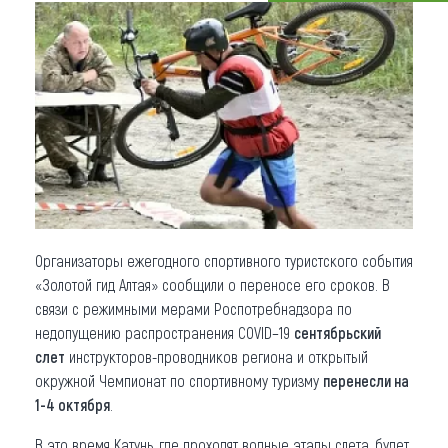
Что привезти (сувениры)
О регионе
Коллекция впечатлений
Другие рубрики
Организаторы ежегодного спортивного туристского события
«Золотой гид Алтая» сообщили о переносе его сроков. В
связи с режимными мерами Роспотребнадзора по
недопущению распространения COVID–19
сентябрьский
слет
инструкторов-проводников региона и открытый
окружной Чемпионат по спортивному туризму
перенесли на
1-4 октября
.
В это время Катунь, где проходят водные этапы слета, будет