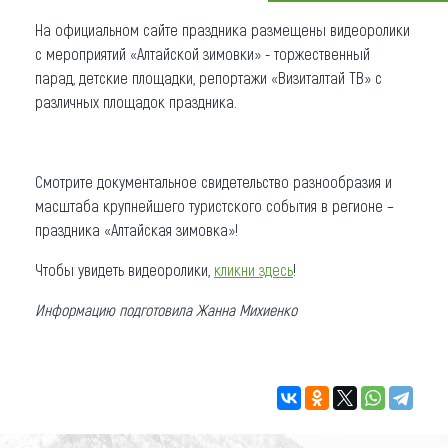
На официальном сайте праздника размещены видеоролики
Что привезти (сувениры)
с мероприятий «Алтайской зимовки» - торжественный
О регионе
парад, детские площадки, репортажи «Визиталтай ТВ» с
различных площадок праздника.
Коллекция впечатлений
Другие рубрики
Смотрите документальное свидетельство разнообразия и
масштаба крупнейшего туристского события в регионе –
праздника «Алтайская зимовка»!
Чтобы увидеть видеоролики,
кликни здесь
!
Информацию подготовила Жанна Михиенко