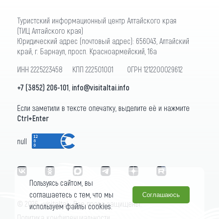
Туристский информационный центр Алтайского края
(ТИЦ Алтайского края)
Юридический адрес (почтовый адрес): 656043, Алтайский
край, г. Барнаул, просп. Красноармейский, 16а
ИНН 2225223458 КПП 222501001 ОГРН 1212200029612
+7 (3852) 206-101
,
info@visitaltai.info
Если заметили в тексте опечатку, выделите её и нажмите
Ctrl+Enter
null
Пользуясь сайтом, вы
соглашаетесь с тем, что мы
Соглашаюсь
© 2026 «visitaltai» Все права защищены.
используем файлы cookies.
Политика конфиденциальности