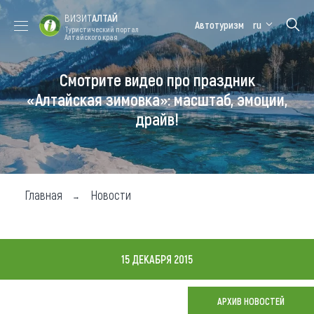
ВИЗИТ
АЛТАЙ
Автотуризм
ru
Туристический портал
Алтайского края
Смотрите видео про праздник
Форум VISIT
Цветение
Медицинский
Алтайская
ALTAI
маральника
форум
зимовка
«Алтайская зимовка»: масштаб, эмоции,
драйв!
Туры
Где побывать
Чем заняться
Главная
Новости
Где остановиться
Где поесть
15 ДЕКАБРЯ 2015
Карта
АРХИВ НОВОСТЕЙ
Новости