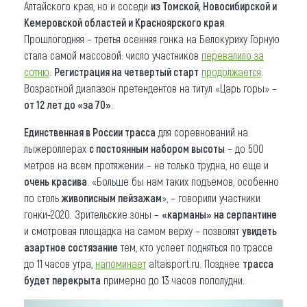
Алтайского края, но и соседи
из Томской, Новосибирской и
Кемеровской областей и Красноярского края
.
Прошлогодняя – третья осенняя гонка на Белокуриху Горную
стала самой массовой: число участников
перевалило за
сотню
.
Регистрация на четвертый старт
продолжается
.
Возрастной диапазон претендентов на титул «Царь горы» –
от 12 лет до «за 70»
.
Единственная в России трасса
для соревнований на
лыжероллерах
с постоянным набором высоты
– до 500
метров на всем протяжении – не только трудна, но еще и
очень красива
. «Больше бы нам таких подъемов, особенно
по столь
живописным пейзажам
», – говорили участники
гонки-2020. Зрительские зоны –
«карманы» на серпантине
и смотровая площадка на самом верху – позволят
увидеть
азартное состязание
тем, кто успеет подняться по трассе
до 11 часов утра,
напоминает
altaisport.ru. Позднее
трасса
будет перекрыта
примерно до 13 часов пополудни.