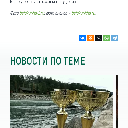
Белокуриха» и агрохолдинг «Гудвилл».
Фото
belokuriha-2.ru
, фото анонса –
belokurikha.ru
.
НОВОСТИ ПО ТЕМЕ