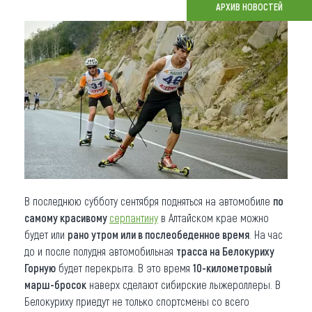
АРХИВ НОВОСТЕЙ
Что привезти (сувениры)
О регионе
Коллекция впечатлений
Другие рубрики
В последнюю субботу сентября подняться на автомобиле
по
самому красивому
серпантину
в Алтайском крае можно
будет или
рано утром или в послеобеденное время
. На час
до и после полудня автомобильная
трасса на Белокуриху
Горную
будет перекрыта. В это время
10-километровый
марш-бросок
наверх сделают сибирские лыжероллеры. В
Белокуриху приедут не только спортсмены со всего