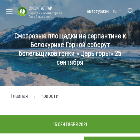
ВИЗИТ
АЛТАЙ
Автотуризм
ru
Туристический портал
Алтайского края
Смотровые площадки на серпантине к
Форум VISIT
Цветение
Медицинский
Алтайская
ALTAI
маральника
форум
зимовка
Белокурихе Горной соберут
болельщиков гонки «Царь горы» 25
Туры
сентября
Где побывать
Чем заняться
Где остановиться
Главная
Новости
Где поесть
Карта
15 СЕНТЯБРЯ 2021
Новости