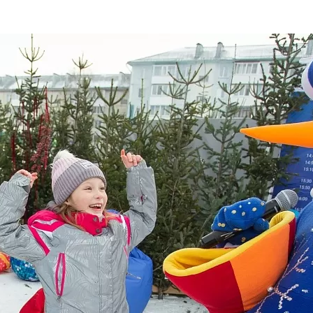
та
О регионе
ости
Общая информация
Как добраться
привезти (сувениры)
Люди, прославившие Ал
Карты и буклеты