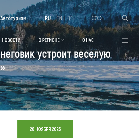
Автотуризм
RU
EN
DE
Алтайская зимовка
НОВОСТИ
О РЕГИОНЕ
О НАС
Снеговик устроит веселую
Где остановиться
е»
Санатории
Гостиницы, отели
Коттеджи, базы
Сельские усадьбы
Мотели, придорожные отели
28 НОЯБРЯ 2025