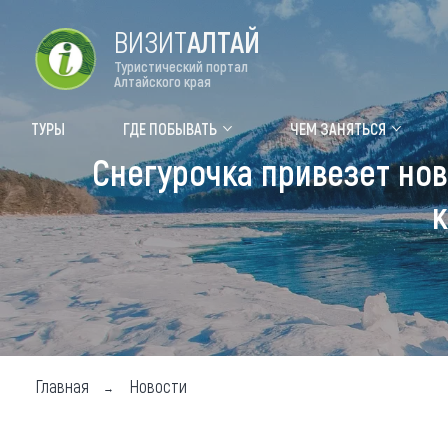
ВИЗИТ
АЛТАЙ
Туристический портал
Алтайского края
Форум VISIT ALTAI
Цвет
ТУРЫ
ГДЕ ПОБЫВАТЬ
ЧЕМ ЗАНЯТЬСЯ
Снегурочка привезет нов
Туры
Где
к
Объек
Объек
Объек
Топ т
Для м
Главная
Новости