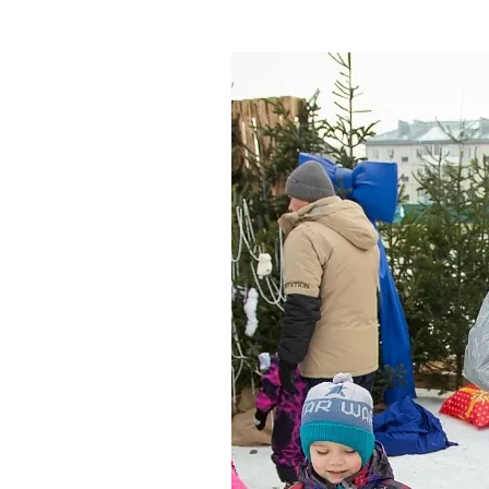
Где поесть
Кар
Нов
Рестораны
Кафе
Что 
Придорожные кафе
Другие рубрики
О нас
Реестр туроператоров
Алтайского края
Реестр туристических
агентств Алтайского края