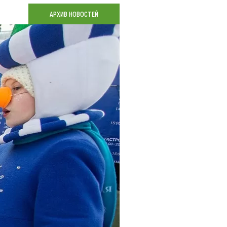
Коллекция впечатлений
АРХИВ НОВОСТЕЙ
Блог путешественника
Видеогалерея
тай
Фотогалерея