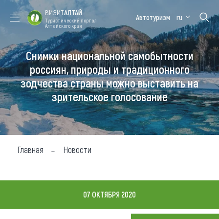
ВИЗИТ
АЛТАЙ
Автотуризм
ru
Туристический портал
Алтайского края
Снимки национальной самобытности
Форум VISIT
Цветение
Медицинский
Алтайская
ALTAI
маральника
форум
зимовка
россиян, природы и традиционного
зодчества страны можно выставить на
Туры
зрительское голосование
Где побывать
Чем заняться
Где остановиться
Главная
Новости
Где поесть
Карта
07 ОКТЯБРЯ 2020
Новости