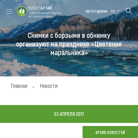
ВИЗИТ
АЛТАЙ
Автотуризм
ru
Туристический портал
Алтайского края
Снимки с борзыми в обнимку
Форум VISIT
Цветение
Медицинский
Алтайская
ALTAI
маральника
форум
зимовка
организуют на празднике «Цветение
маральника»
Туры
Где побывать
Чем заняться
Главная
Новости
Где остановиться
Где поесть
03 АПРЕЛЯ 2017
Карта
АРХИВ НОВОСТЕЙ
Новости