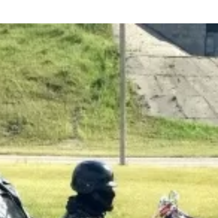
та
О регионе
ости
Общая информация
Как добраться
привезти (сувениры)
Люди, прославившие Ал
Карты и буклеты