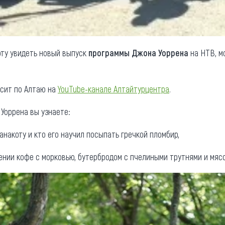
оту увидеть новый выпуск
программы Джона Уоррена
на НТВ, мо
есит по Алтаю на
YouTube-канале Алтайтурцентра
.
Уоррена вы узнаете:
анакоту и кто его научил посыпать гречкой пломбир,
ении кофе с морковью, бутербродом с пчелиными трутнями и мясо