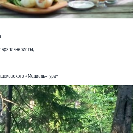
а
 парапланеристы,
нощековского «Медведь-тура».