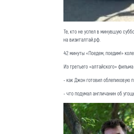
Те, кто не успел в минувшую субб
на визиталтай.рф.
42 минуты «Поедем, поедим!» кол
Из третьего «алтайского» фильма 
- как Джон готовил облепиховую п
- что подумал англичанин об угощ