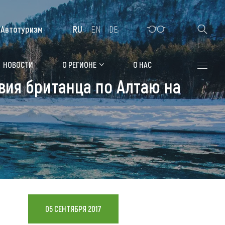
Автотуризм
RU
EN
DE
Алтайская зимовка
НОВОСТИ
О РЕГИОНЕ
О НАС
вия британца по Алтаю на
Где остановиться
Санатории
Гостиницы, отели
Коттеджи, базы
Сельские усадьбы
Мотели, придорожные отели
05 СЕНТЯБРЯ 2017