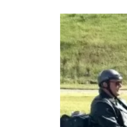
Где поесть
Кар
Нов
Рестораны
Кафе
Что 
Придорожные кафе
Другие рубрики
О нас
Реестр туроператоров
Алтайского края
Реестр туристических
агентств Алтайского края