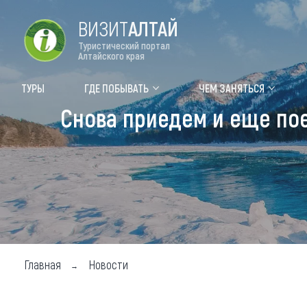
ВИЗИТ
АЛТАЙ
Туристический портал
Алтайского края
Форум VISIT ALTAI
Цвет
ТУРЫ
ГДЕ ПОБЫВАТЬ
ЧЕМ ЗАНЯТЬСЯ
Снова приедем и еще пое
Туры
Где
Объек
Объек
Объек
Топ т
Для м
Главная
Новости