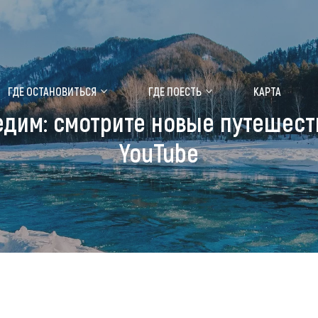
ение маральника
Медицинский форум
ГДЕ ОСТАНОВИТЬСЯ
ГДЕ ПОЕСТЬ
КАРТА
дим: смотрите новые путешест
 побывать
Чем заняться
YouTube
ты природы
Календарь событий
ты истории и культуры
Аудиогид
ты развлечений
Мой маршрут
уристических мест
аломобильных граждан