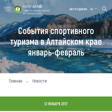
ВИЗИТ
АЛТАЙ
Автотуризм
ru
Туристический портал
Алтайского края
События спортивного
Форум VISIT
Цветение
Медицинский
Алтайская
ALTAI
маральника
форум
зимовка
туризма в Алтайском крае
Туры
январь-февраль
Где побывать
Чем заняться
Где остановиться
Главная
Новости
Где поесть
Карта
12 ЯНВАРЯ 2017
Новости