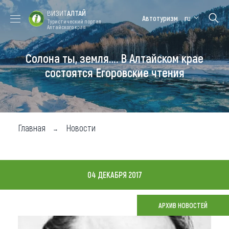
ВИЗИТ
АЛТАЙ
Автотуризм
ru
Туристический портал
Алтайского края
Солона ты, земля…. В Алтайском крае
Форум VISIT
Цветение
Медицинский
Алтайская
ALTAI
маральника
форум
зимовка
состоятся Егоровские чтения
Туры
Где побывать
Главная
Новости
Чем заняться
Где остановиться
04 ДЕКАБРЯ 2017
Где поесть
Карта
АРХИВ НОВОСТЕЙ
Новости