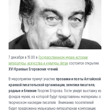
Что привезти (сувениры)
О регионе
Коллекция впечатлений
Другие рубрики
7 декабря в 15.00 в
Государственном музее истории
литературы, искусства и культуры Алтая
состоится открытие
XVI Краевых Егоровских чтений.
В мероприятии примут участие
прозаики и поэты Алтайской
краевой писательской организации, земляки писателя,
родные и близкие
Георгия Егорова. Гости увидят выставку из
фондов музея, на которой будут представлены материалы о
творческом наследии писателя. Вниманию посетителей
будет предложена музыкально-литературная композиция,