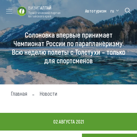
ВИЗИТ
АЛТАЙ
Автотуризм
ru
Туристический портал
Алтайского края
Солоновка впервые принимает
Форум VISIT
Цветение
Медицинский
Алтайская
ALTAI
маральника
форум
зимовка
Чемпионат России по парапланеризму.
Всю неделю полеты с Толстухи – только
Туры
для спортсменов
Где побывать
Чем заняться
Где остановиться
Главная
Новости
Где поесть
Карта
02 АВГУСТА 2021
Новости