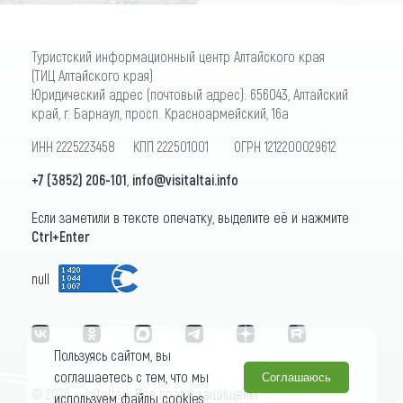
Туристский информационный центр Алтайского края
(ТИЦ Алтайского края)
Юридический адрес (почтовый адрес): 656043, Алтайский
край, г. Барнаул, просп. Красноармейский, 16а
ИНН 2225223458 КПП 222501001 ОГРН 1212200029612
+7 (3852) 206-101
,
info@visitaltai.info
Если заметили в тексте опечатку, выделите её и нажмите
Ctrl+Enter
null
Пользуясь сайтом, вы
соглашаетесь с тем, что мы
Соглашаюсь
© 2026 «visitaltai» Все права защищены.
используем файлы cookies.