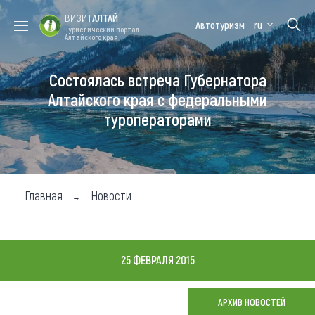
ВИЗИТ
АЛТАЙ
Автотуризм
ru
Туристический портал
Алтайского края
Состоялась встреча Губернатора
Форум VISIT
Цветение
Медицинский
Алтайская
ALTAI
маральника
форум
зимовка
Алтайского края с федеральными
туроператорами
Туры
Где побывать
Чем заняться
Главная
Новости
Где остановиться
Где поесть
25 ФЕВРАЛЯ 2015
Карта
АРХИВ НОВОСТЕЙ
Новости