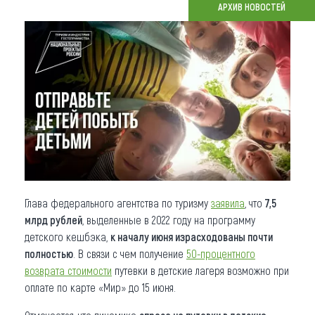
АРХИВ НОВОСТЕЙ
Что привезти (сувениры)
О регионе
Коллекция впечатлений
Другие рубрики
Глава федерального агентства по туризму
заявила
, что
7,5
млрд рублей
, выделенные в 2022 году на программу
детского кешбэка,
к началу июня израсходованы почти
полностью
. В связи с чем получение
50-процентного
возврата стоимости
путевки в детские лагеря возможно при
оплате по карте «Мир» до 15 июня.