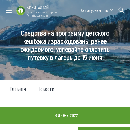
ВИЗИТ
АЛТАЙ
Автотуризм
ru
Туристический портал
Алтайского края
Средства на программу детского
Форум VISIT
Цветение
Медицинский
Алтайская
ALTAI
маральника
форум
зимовка
кешбэка израсходованы ранее
ожидаемого: успевайте оплатить
Туры
путевку в лагерь до 15 июня
Где побывать
Чем заняться
Где остановиться
Главная
Новости
Где поесть
Карта
08 ИЮНЯ 2022
Новости