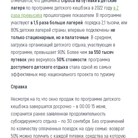
Отмечается, что динамика
спроса на путевки в детские
лагеря
по программе детского кешбэка в 2022 году
в 2
раза превысила
прошлогодние показатели. В программе
участвуют
в 1,5 раза больше лагерей
: порядка 2,1 тысячи, или
80% детских лагерей страны; впервые подключены
не
только стационарные, но и палаточные
. В среднем,
загрузка организаций детского отдыха, участвующих в
программе, превышает 90%. Более чем
за 550 тысяч
путевок
уже вернулось
50% стоимости
: программа
доступного детского отдыха
стала одной из самых
эффективных мер национального проекта по туризму.
Справка
Несмотря на то, что окно продаж по программе детского
кешбэка завершится досрочно – в 00:00 15 июня,
сохранится ранее заявленная продолжительность
субсидируемого отдыха – по 30 сентября. Без ограничений
по количеству оплаченных поездок на одну семью: возврат
50% можно получить с каждой путевки, средства за которую