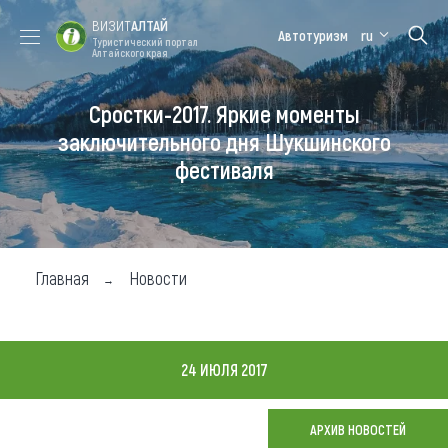
ВИЗИТ
АЛТАЙ
Автотуризм
ru
Туристический портал
Алтайского края
Сростки-2017. Яркие моменты
Форум VISIT
Цветение
Медицинский
Алтайская
ALTAI
маральника
форум
зимовка
заключительного дня Шукшинского
фестиваля
Туры
Где побывать
Чем заняться
Главная
Новости
Где остановиться
Где поесть
24 ИЮЛЯ 2017
Карта
АРХИВ НОВОСТЕЙ
Новости