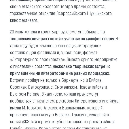
сцене Алтайского краевого театра драмы состоится
торжественное открытие Всероссийского Шукшинского
кинофестиваля.
20 июля жители и гости Барнаула смогут побывать на
творческих вечерах гостей и участников кинофестиваля.
В
этом году будет изменена концепция литературной
составляющей фестиваля и, в частности, формат
«Литературного перекрестка». Вместо одного мероприятия
с писателями состоятся
несколько творческих встреч с
приглашенными литераторами на разных площадках.
Встречи пройдут не только в Барнауле, но и Бийске,
Сростках, Белокурихе, с. Смоленском, Новоалтайске и
Быстром Истоке. В частности, жители края смогут
пообщаться с писателем, ректором Литературного института
имени М. Горького Алексеем Варламовым, который
презентует свою книгу о Василии Шукшине, изданной в
серии «ЖЗЛ» и в рамках Губернаторского проекта «Алтай.
Судьба. Эпоха». Кроме этого гостем фестиваля станут