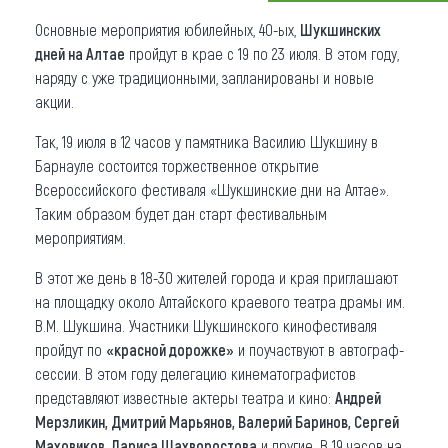
Основные мероприятия юбилейных, 40-ых,
Шукшинских
Что привезти (сувениры)
дней на Алтае
пройдут в крае с 19 по 23 июля. В этом году,
О регионе
наряду с уже традиционными, запланированы и новые
акции.
Коллекция впечатлений
Так, 19 июля в 12 часов у памятника Василию Шукшину в
Другие рубрики
Барнауле состоится торжественное открытие
Всероссийского фестиваля «Шукшинские дни на Алтае».
Таким образом будет дан старт фестивальным
мероприятиям.
В этот же день в 18-30 жителей города и края приглашают
на площадку около Алтайского краевого театра драмы им.
В.М. Шукшина. Участники Шукшинского кинофестиваля
пройдут по
«красной дорожке»
и поучаствуют в автограф-
сессии. В этом году делегацию кинематографистов
представляют известные актеры театра и кино:
Андрей
Мерзликин, Дмитрий Марьянов, Валерий Баринов, Сергей
Маховиков, Лариса Шахворостова
и другие. В 19 часов на