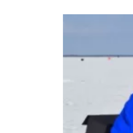
Где поесть
Кар
Нов
Рестораны
Кафе
Что 
Придорожные кафе
Другие рубрики
О нас
Реестр туроператоров
Алтайского края
Реестр туристических
агентств Алтайского края