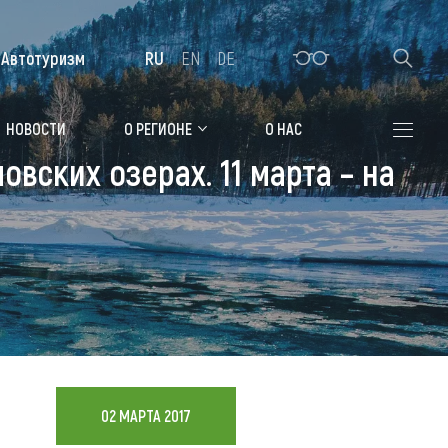
Автотуризм
RU
EN
DE
Алтайская зимовка
НОВОСТИ
О РЕГИОНЕ
О НАС
вских озерах. 11 марта – на
Где остановиться
Санатории
Гостиницы, отели
Коттеджи, базы
Сельские усадьбы
Мотели, придорожные отели
02 МАРТА 2017