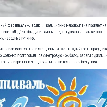
имний фестиваль «ЛедОк»
. Традиционно мероприятие пройдет на
товом. «ЛедОк» объединит зимние виды туризма и отдыха: соревн
ку, народные гуляния.
ть свое мастерство в этот день сможет каждый гость праздника.
р Соломко подготовил «двухметровую» рыбалку, забеги бурильщик
го пивоваренного завода» – никто не останется без улова.