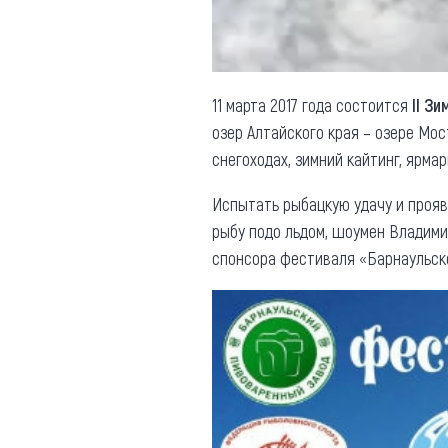
11 марта 2017 года состоится
II З
озер Алтайского края – озере Мос
снегоходах, зимний кайтинг, ярмар
Испытать рыбацкую удачу и прояви
рыбу подо льдом, шоумен Владими
спонсора фестиваля «Барнаульско