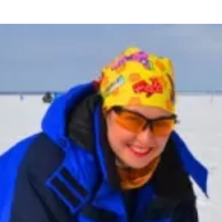
та
О регионе
ости
Общая информация
Как добраться
привезти (сувениры)
Люди, прославившие Ал
Карты и буклеты