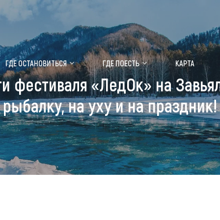
ение маральника
Медицинский форум
ГДЕ ОСТАНОВИТЬСЯ
ГДЕ ПОЕСТЬ
КАРТА
 фестиваля «ЛедОк» на Завьяло
 побывать
Чем заняться
рыбалку, на уху и на праздник!
ты природы
Календарь событий
ты истории и культуры
Аудиогид
ты развлечений
Мой маршрут
уристических мест
аломобильных граждан