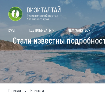
ВИЗИТ
АЛТАЙ
Туристический портал
Алтайского края
Форум VISIT ALTAI
Цвет
ТУРЫ
ГДЕ ПОБЫВАТЬ
ЧЕМ ЗАНЯТЬСЯ
Стали известны подробности
Туры
Где
Объек
Объек
Объек
Топ т
Для м
Главная
Новости