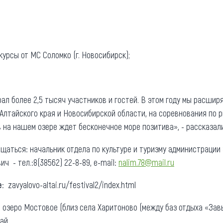
нкурсы от МС Соломко (г. Новосибирск);
л более 2,5 тысяч участников и гостей. В этом году мы расширя
Алтайского края и Новосибирской области, на соревнования по 
в на нашем озере ждет бесконечное море позитива», - рассказал
щаться: начальник отдела по культуре и туризму администрации
ч - тел.:8(38562) 22-8-89, e-mail:
nalim.78@mail.ru
е
: zavyalovo-altai.ru/festival2/index.html
: озеро Мостовое (близ села Харитоново (между баз отдыха «Зав
рай