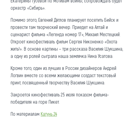
Екатерины Гусевой по мотивам войны, сопровождать будет
оркестр «Сибирь».
Помимо этого, Евгений Дятлов планирует посетить Бийск и
провести там творческий вечер. Приедет на Алтай и
сценарист фильма «Легенда номер 17», Михаил Местецкий.
Откроет кинофестиваль фильм Сергея Никоненко «Охота
жить!». В основе картины – три рассказа Василия Шукшина,
а одну из ролей сыграла наша землячка Нина Усатова.
Кроме того, один из лучших в России дизайнеров Андрей
Логвин вместе со всеми желающими создаст текстовый
принт, посвященный творчеству Василия Шукшина.
Закроется кинофестиваль 25 июля показом фильма-
победителя на горе Пикет.
По материалам
Катунь 24