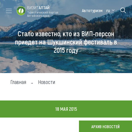
ВИЗИТ
АЛТАЙ
Автотуризм
ru
Туристический портал
Алтайского края
Стало известно, кто из ВИП-персон
Форум VISIT
Цветение
Медицинский
Алтайская
ALTAI
маральника
форум
зимовка
приедет на Шукшинский фестиваль в
2015 году
Туры
Где побывать
Чем заняться
Главная
Новости
Где остановиться
Где поесть
18 МАЯ 2015
Карта
АРХИВ НОВОСТЕЙ
Новости