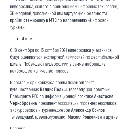
видеоролика, снятого с применением цифровых технологий,
3D-моделей, дополненной или виртуальной реальности,
пройти
стажировку в МТС
по направлению «Цифровой
туризм».
Итоги
С 18 сентября до 15 октября 2021 видеоролики участников
будут оцениваться экспертной комиссией по десятибалльной
шкале. Побеждают видеоролики в сумме набравшие
наибольшее количество голосов.
В состав жюри конкурса вошли документалист,
путешественник
Валдис Пельш,
телеведущая, советник
Президента РГО по информационной политике
Анастасия
Чернобровина
, президент Ассоциации гидов-переводчиков,
экскурсоводов и турменеджеров
Александр Осипов
,
телеведущий, тревел-журналист
Михаил Ронкаинен
и другие.
Справка: