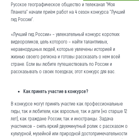
Русское географическое общество и телеканал "Моя
Что привезти (сувениры)
Планета" начали приём работ на 4 сезон конкурса "Лучший
гид России".
О регионе
«Лучший гид России» – увлекательный конкурс коротких
Коллекция впечатлений
видеороликов, цель которого – найти талантливых,
неравнодушных людей, которые увлечены историей и
Другие рубрики
жизнью своего региона и готовы рассказать о нем всей
стране. Если вы любите путешествовать по России и
рассказывать о своих поездках, этот конкурс для вас.
Как принять участие в конкурсе?
В конкурсе могут принять участие как профессиональные
гиды, так и любители, как взрослые, так и дети (но старше 12
лет), как граждане России, так и иностранцы. Задача
участников – снять яркий двухминутный ролик с рассказом о
культурной, музейной или природной достопримечательности