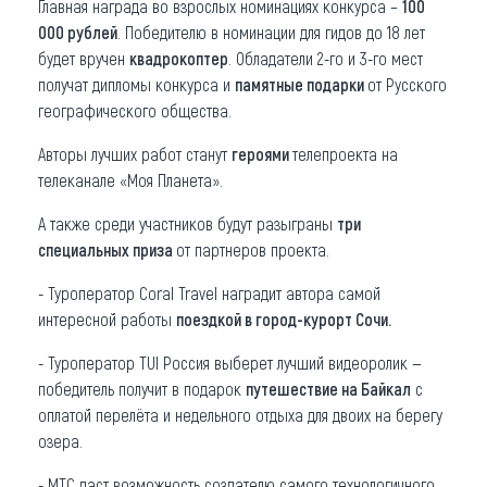
Главная награда во взрослых номинациях конкурса –
100
000 рублей
. Победителю в номинации для гидов до 18 лет
будет вручен
квадрокоптер
. Обладатели 2-го и 3-го мест
получат дипломы конкурса и
памятные подарки
от Русского
географического общества.
Авторы лучших работ станут
героями
телепроекта на
телеканале «Моя Планета».
А также среди участников будут разыграны
три
специальных приза
от партнеров проекта.
- Туроператор Coral Travel наградит автора самой
интересной работы
поездкой в город-курорт Сочи.
- Туроператор TUI Россия выберет лучший видеоролик —
победитель получит в подарок
путешествие на Байкал
с
оплатой перелёта и недельного отдыха для двоих на берегу
озера.
- МТС даст возможность создателю самого технологичного