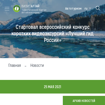
ВИЗИТ
АЛТАЙ
Автотуризм
ru
Туристический портал
Алтайского края
Стартовал всероссийский конкурс
Форум VISIT
Цветение
Медицинский
Алтайская
ALTAI
маральника
форум
зимовка
коротких видеоэксурсий «Лучший гид
России»
Туры
Где побывать
Чем заняться
Главная
Новости
Где остановиться
Где поесть
25 МАЯ 2021
Карта
АРХИВ НОВОСТЕЙ
Новости