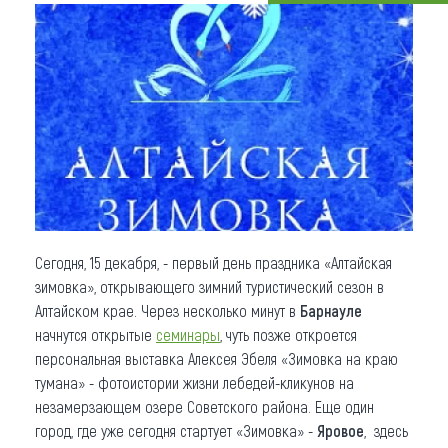
Что привезти (сувениры)
О регионе
Коллекция впечатлений
Другие рубрики
Сегодня, 15 декабря, - первый день праздника «Алтайская
зимовка», открывающего зимний туристический сезон в
Алтайском крае. Через несколько минут в
Барнауле
начнутся открытые
семинары
, чуть позже откроется
персональная выставка Алексея Эбеля «Зимовка на краю
тумана» - фотоистории жизни лебедей-кликунов на
незамерзающем озере Советского района. Еще один
город, где уже сегодня стартует «Зимовка» -
Яровое
, здесь