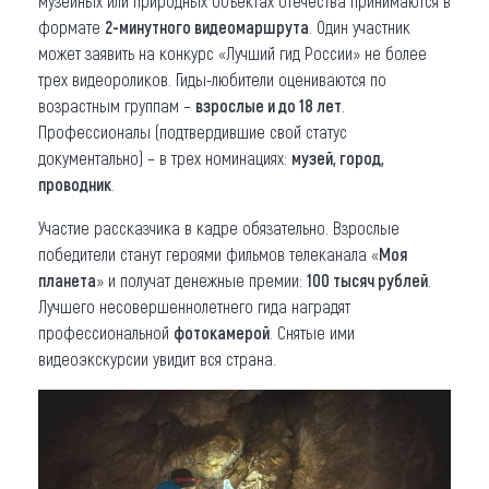
музейных или природных объектах отечества принимаются в
формате
2-минутного видеомаршрута
. Один участник
может заявить на конкурс «Лучший гид России» не более
трех видеороликов. Гиды-любители оцениваются по
возрастным группам –
взрослые и до 18 лет
.
Профессионалы (подтвердившие свой статус
документально) – в трех номинациях:
музей, город,
проводник
.
Участие рассказчика в кадре обязательно. Взрослые
победители станут героями фильмов телеканала «
Моя
планета
» и получат денежные премии:
100 тысяч рублей
.
Лучшего несовершеннолетнего гида наградят
профессиональной
фотокамерой
. Снятые ими
видеоэкскурсии увидит вся страна.