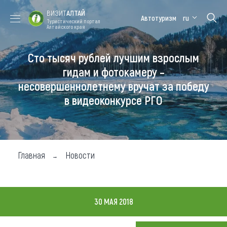
ВИЗИТ
АЛТАЙ
Автотуризм
ru
Туристический портал
Алтайского края
Сто тысяч рублей лучшим взрослым
Форум VISIT
Цветение
Медицинский
Алтайская
ALTAI
маральника
форум
зимовка
гидам и фотокамеру –
несовершеннолетнему вручат за победу
Туры
в видеоконкурсе РГО
Где побывать
Чем заняться
Где остановиться
Главная
Новости
Где поесть
Карта
30 МАЯ 2018
Новости