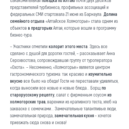
Ознакомительная
поездка по Алтаю
почти двух десятков
представителей турбизнеса, профильных ассоциаций и
федеральных СМИ стартовала 21 июня из Барнаула.
Долина
семейного отдыха
«Алтайское Холмогорье» стала одним из
объектов
в
предгорьях
Алтая, которые вошли в программу
бизнес-тура.
– Участники отметили
колорит этого места
. Здесь все
сделано с душой для дорогих гостей, – рассказывает Анна
Серохвостова, сопровождавшая группу от туроператора
«Охота». – Несомненно, «Холмогорье» является центром
гастрономического туризма: так красиво и
изумительно
вкусно
все было на обеде! Гости не переставали удивляться,
когда выносили все новые и новые блюда... Борщ
по
старорусскому рецепту
, салат с фирменным соусом
из
холмогорских трав
, вареники из крапивного теста, хлеб на
закваске с семечками... Замечательные талантливые люди,
замечательная природа,
замечательная кухня
– хочется
приезжать сюда снова и снова!