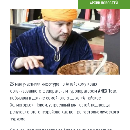
АРХИВ НОВОСТЕЙ
Что привезти (сувениры)
О регионе
Коллекция впечатлений
Другие рубрики
23 мая участники
инфотура
по Алтайскому краю,
организованного федеральным туроператором
ANEX Tour
,
побывали в Долине семейного отдыха «Алтайское
Холмогорье». Прием, устроенный для гостей, подтвердил
репутацию этого туррайона как центра
гастрономического
туризма
.