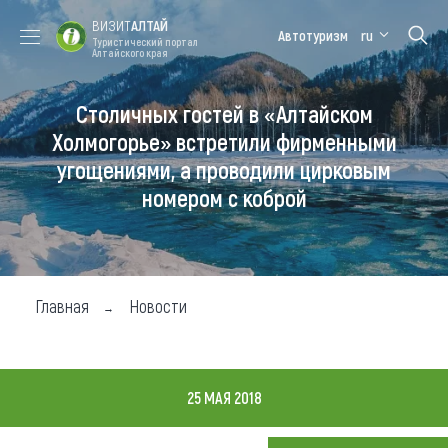
ВИЗИТ
АЛТАЙ
Автотуризм
ru
Туристический портал
Алтайского края
Столичных гостей в «Алтайском
Форум VISIT
Цветение
Медицинский
Алтайская
ALTAI
маральника
форум
зимовка
Холмогорье» встретили фирменными
угощениями, а проводили цирковым
Туры
номером с коброй
Где побывать
Чем заняться
Где остановиться
Главная
Новости
Где поесть
Карта
25 МАЯ 2018
Новости